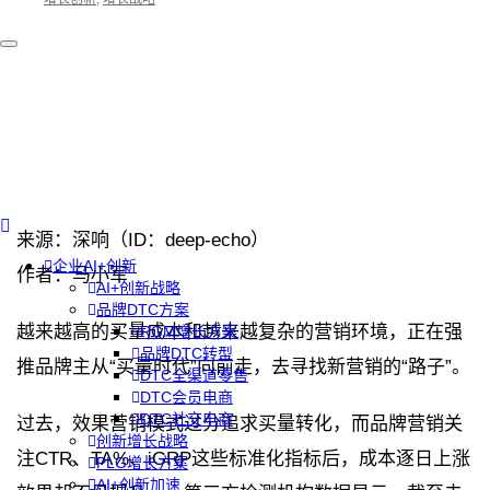
来源：深响（ID：deep-echo）
企业AI+创新
作者：马小军
AI+创新战略
品牌DTC方案
越来越高的买量成本和越来越复杂的营销环境，正在强
RGM增长方案
品牌DTC转型
推品牌主从“买量时代”向前走，去寻找新营销的“路子”。
DTC全渠道零售
DTC会员电商
DTC社交电商
过去，效果营销模式过分追求买量转化，而品牌营销关
创新增长战略
注CTR、TA%、iGRP这些标准化指标后，成本逐日上涨
PLG增长方案
AI+创新加速