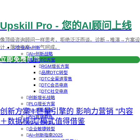
Upskill Pro - 您的AI顾问上线
像顶级咨询顾问一样思考，拒绝泛泛而谈。诊断→推演→方案设
计→落地指南，一气呵成。
企业AI+创新
AI+创新战略
立即免费使用
品牌DTC方案
RGM增长方案
品牌DTC转型
DTC全渠道零售
DTC会员电商
DTC社交电商
创新增长战略
PLG增长方案
创新方案 | 巨量引擎的 影响力营销 “内容
AI+创新加速
AI+管理教练
＋数据模式”模式值得借鉴
AI+设计冲刺
企业敏捷转型
AI+创新指南2025