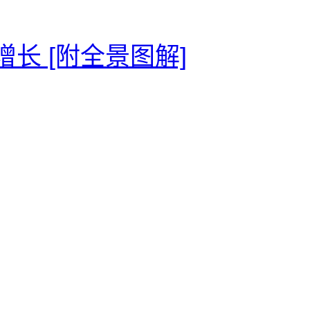
长 [附全景图解]