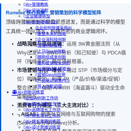
AI+管理教练
AI+设计冲刺
Runwise 核心洞察：营销策划的科学模型矩阵
企业敏捷转型
顶级的营销策划不是靠灵感迸发，而是通过科学的模型
AI+创新指南2025
企业如何快速采用AI
工具统一团队语言，构建严密的商业逻辑闭环。
重塑未来的战略
企业深科技创新
战略洞察与底层逻辑：
运用 3W黄金圈法则（从
加强创新管控
上马GenAI创新
Why出发）、SWOT分析（知己知彼）与 PDCA循
拥抱低成本创新
环（持续迭代）奠定项目根基。
重构营销增长组织
社区驱动私域增长
市场营销与用户增长：
通过 STP（市场细分与定
营销GenAI应用
位）明确靶向，利用 4P（产品/价格/渠道/促销）
产品驱动销售PLS
导入创新运营
整合资源，借助 AARRR（海盗漏斗）驱动全生命
AI+创新训练营
周期增长。
企业AI创新工作坊
AI+增长战略工作坊
消费者行为模型（三大主流对比）：
AI+品牌增长工作坊
–
AISAS：
侧重社交网络与互联网购物的搜索
AI+销售增长工作坊
AI+增长黑客训练营
(Search)与分享(Share)分析。
AI+设计思维训练营