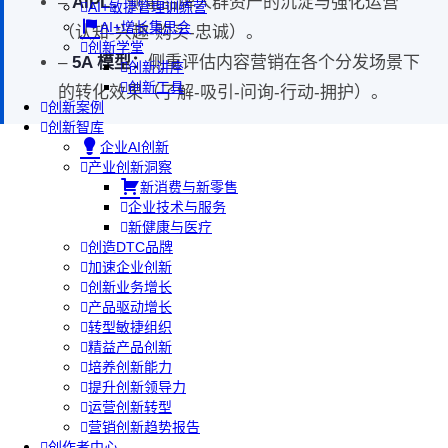
–
AIPL：
侧重品牌人群资产的沉淀与强化运营
AI+敏捷管理训练营
AI+增长集思会
（认知-兴趣-购买-忠诚）。
创新学堂
–
5A 模型：
侧重评估内容营销在各个分发场景下
创新讲座
创新工具
的转化效果（了解-吸引-问询-行动-拥护）。
创新案例
创新智库
企业AI创新
产业创新洞察
新消费与新零售
企业技术与服务
新健康与医疗
创造DTC品牌
加速企业创新
创新业务增长
产品驱动增长
转型敏捷组织
精益产品创新
培养创新能力
提升创新领导力
运营创新转型
营销创新趋势报告
创作者中心