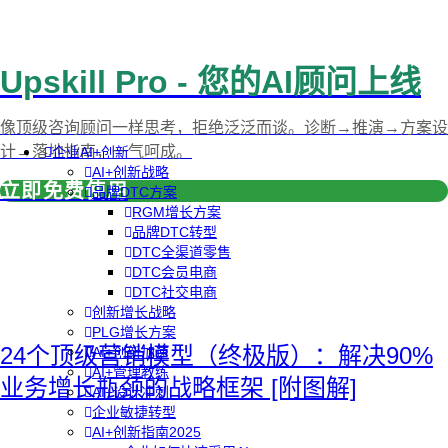
Upskill Pro - 您的AI顾问上线
像顶级咨询顾问一样思考，拒绝泛泛而谈。诊断→推演→方案设
计→落地指南，一气呵成。
企业AI+创新
AI+创新战略
立即免费使用
品牌DTC方案
RGM增长方案
品牌DTC转型
DTC全渠道零售
DTC会员电商
DTC社交电商
创新增长战略
PLG增长方案
24个顶级营销模型（终极版）：解决90%
AI+创新加速
AI+管理教练
业务增长瓶颈的战略框架 [附图解]
AI+设计冲刺
企业敏捷转型
AI+创新指南2025