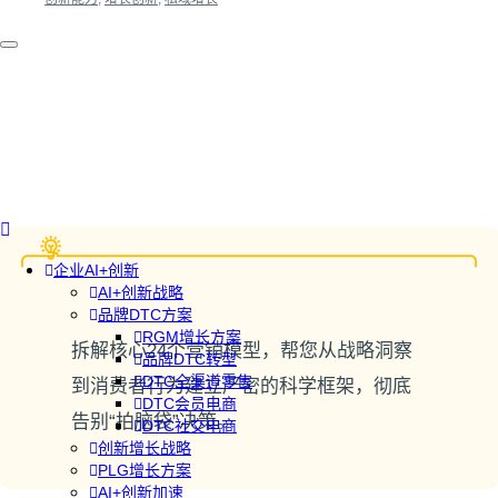
企业AI+创新
AI+创新战略
品牌DTC方案
RGM增长方案
拆解核心24个营销模型，帮您从战略洞察
品牌DTC转型
DTC全渠道零售
到消费者行为建立严密的科学框架，彻底
DTC会员电商
告别“拍脑袋”决策。
DTC社交电商
创新增长战略
PLG增长方案
AI+创新加速