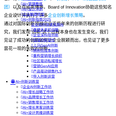
AI+管理教练
团）
以及百威英博等。
Board of Innovation
协助这些知名
AI+设计冲刺
企业敏捷转型
企业设计并执行了许多
企业创新增长策略
。
AI+创新指南2025
通过对国际创新领袖企业近些年来的创新历程进行研
企业如何快速采用AI
重塑未来的战略
究，我们发现“创新”这个过程本身也在发生变化，我们
企业深科技创新
见证了成功的创新如何让企业脱颖而出，也见证了更多
加强创新管控
上马GenAI创新
昙花一现的失败的创新。
拥抱低成本创新
重构营销增长组织
社区驱动私域增长
营销GenAI应用
产品驱动销售PLS
导入创新运营
AI+创新训练营
企业AI创新工作坊
AI+增长战略工作坊
AI+品牌增长工作坊
AI+销售增长工作坊
AI+增长黑客训练营
AI+设计思维训练营