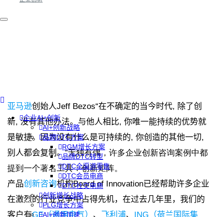
亚马逊
创始人
Jeff Bezos
“在不确定的当今时代
,
除了创
企业AI+创新
新
,
没有其他办法。与他人相比
,
你唯一能持续的优势就
AI+创新战略
是敏捷。因为没有什么是可持续的
,
你创造的其他一切
,
品牌DTC方案
RGM增长方案
别人都会复制。
”无独有偶，许多企业创新咨询案例中都
品牌DTC转型
DTC全渠道零售
提到一个著名工具：创新矩阵。
DTC会员电商
产品
创新咨询
机构
Board of Innovation
已经帮助许多企业
DTC社交电商
创新增长战略
在激烈的行业竞争中占得先机，在过去几年里，我们的
PLG增长方案
客户有
GE
（通用电气）
、
飞利浦
、
ING
（荷兰国际集
AI+创新加速