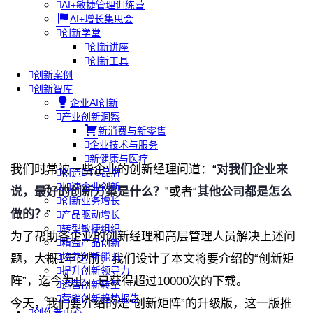
AI+敏捷管理训练营
AI+增长集思会
创新学堂
创新讲座
创新工具
创新案例
创新智库
企业AI创新
产业创新洞察
新消费与新零售
企业技术与服务
新健康与医疗
我们时常被一些企业的创新经理问道：“
对我们企业来
创造DTC品牌
加速企业创新
说，最好的创新方案是什么？
”或者“
其他公司都是怎么
创新业务增长
做的？
”
产品驱动增长
转型敏捷组织
为了帮助各企业的创新经理和高层管理人员解决上述问
精益产品创新
培养创新能力
题，大概
1
年之前，我们设计了本文将要介绍的“创新矩
提升创新领导力
阵”，迄今为止，已获得超过
10000
次的下载。
运营创新转型
营销创新趋势报告
今天，我们要介绍的是“创新矩阵”的升级版，这一版推
创作者中心