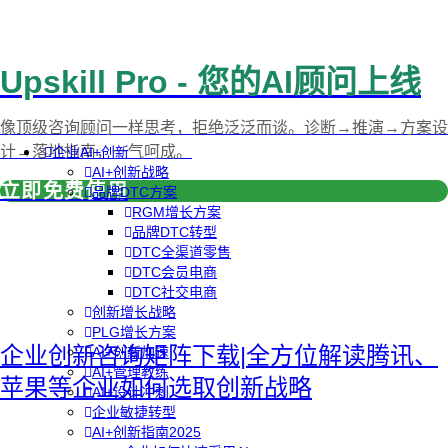
Upskill Pro - 您的AI顾问上线
像顶级咨询顾问一样思考，拒绝泛泛而谈。诊断→推演→方案设
计→落地指南，一气呵成。
企业AI+创新
AI+创新战略
立即免费使用
品牌DTC方案
RGM增长方案
品牌DTC转型
DTC全渠道零售
DTC会员电商
DTC社交电商
创新增长战略
PLG增长方案
企业创新咨询矩阵下载|全方位解读腾讯、
AI+创新加速
AI+管理教练
苹果等企业如何选取创新战略
AI+设计冲刺
企业敏捷转型
AI+创新指南2025