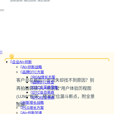
企业AI+创新
AI+创新战略
品牌DTC方案
RGM增长方案
客户总在最后一步流失却找不到原因？别
品牌DTC转型
DTC全渠道零售
再拍脑袋猜了。用这套“用户体验历程图
DTC会员电商
(UJM)”框架，精准定位漏斗断点，附全景
DTC社交电商
创新增长战略
图解。
PLG增长方案
AI+创新加速