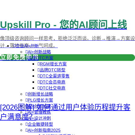
Upskill Pro - 您的AI顾问上线
像顶级咨询顾问一样思考，拒绝泛泛而谈。诊断→推演→方案设
计→落地指南，一气呵成。
企业AI+创新
AI+创新战略
立即免费使用
品牌DTC方案
RGM增长方案
品牌DTC转型
DTC全渠道零售
DTC会员电商
DTC社交电商
创新增长战略
PLG增长方案
[2026图解] 如何通过用户体验历程提升客
AI+创新加速
AI+管理教练
户满意度？
AI+设计冲刺
企业敏捷转型
AI+创新指南2025