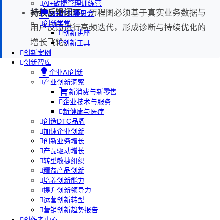
AI+敏捷管理训练营
持续反馈闭环：
历程图必须基于真实业务数据与
AI+增长集思会
创新学堂
用户反馈进行高频迭代，形成诊断与持续优化的
创新讲座
增长飞轮。
创新工具
创新案例
创新智库
企业AI创新
产业创新洞察
新消费与新零售
企业技术与服务
新健康与医疗
创造DTC品牌
加速企业创新
创新业务增长
产品驱动增长
转型敏捷组织
精益产品创新
培养创新能力
提升创新领导力
运营创新转型
营销创新趋势报告
创作者中心