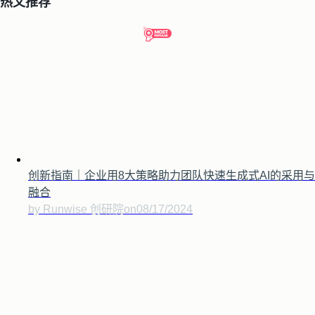
热文推荐
创新指南｜企业用8大策略助力团队快速生成式AI的采用与
融合
by Runwise 创研院
on
08/17/2024