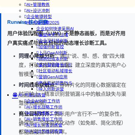
AI+管理教练
AI+设计冲刺
企业敏捷转型
Runwise 核心洞察
AI+创新指南2025
企业如何快速采用AI
用户体验历程图（UJM）不是静态画板，而是对齐用
重塑未来的战略
企业深科技创新
户真实痛点与商业目标的动态增长诊断工具。
加强创新管控
上马GenAI创新
同理心降维分析：
通过“说、想、感、做”四大维
拥抱低成本创新
度，打破内部视角盲区，建立深度的真实用户心
重构营销增长组织
社区驱动私域增长
智模型。
营销GenAI应用
产品驱动销售PLS
时间线串联触点：
将碎片化的同理心数据锚定在
导入创新运营
时间轴上，精准识别营销漏斗中的触点缺失与渠
AI+创新训练营
企业AI创新工作坊
道体验断层。
AI+增长战略工作坊
AI+品牌增长工作坊
商业目标对齐：
揭示用户“言行不一”的复杂性，
AI+销售增长工作坊
确保每一个体验优化动作（如免邮、简化流程）
AI+增长黑客训练营
AI+设计思维训练营
都能直接拉动转化率。