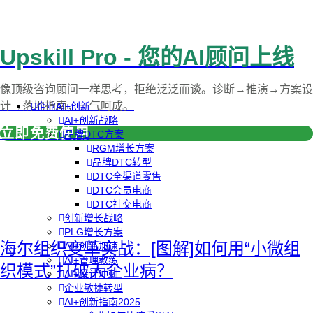
Upskill Pro - 您的AI顾问上线
像顶级咨询顾问一样思考，拒绝泛泛而谈。诊断→推演→方案设
计→落地指南，一气呵成。
企业AI+创新
AI+创新战略
立即免费使用
品牌DTC方案
RGM增长方案
品牌DTC转型
DTC全渠道零售
DTC会员电商
DTC社交电商
创新增长战略
PLG增长方案
海尔组织变革实战：[图解]如何用“小微组
AI+创新加速
AI+管理教练
织模式”打破大企业病？
AI+设计冲刺
企业敏捷转型
AI+创新指南2025