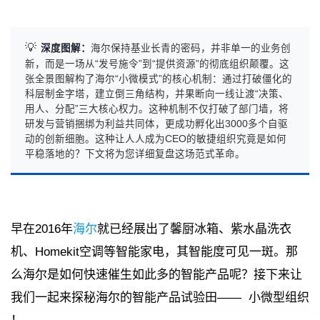
💡
深度图解：
海尔保持基业长青的密码，并非单一的业务创
新，而是一场从“发号施令”到“提供资源”的彻底组织颠覆。这
张全景图解构了海尔“小微模式”的核心机制：通过打破僵化的
科层制金字塔，建立倒三角结构，并果断向一线让渡“决策、
用人、分配”三大核心权力。这种机制不仅打破了部门墙，将
研发与营销捆绑为利益共同体，更成功孵化出3000多个自驱
动的创新细胞。这种让人人成为CEO的敏捷组织究竟是如何
平稳落地的？下文将为您详细复盘这场范式革命。
早在2016年
海尔
就已经展出了馨厨冰箱、紫水晶洗衣
机、Homekit空调等智能家电，其智能度可见一斑。那
么海尔是如何快速催生如此多的智能产品呢？接下来让
我们一起来探秘海尔的智能产品试验田—— 小微型组织