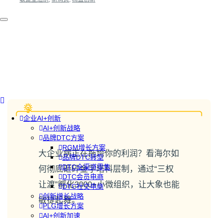
企业AI+创新
AI+创新战略
品牌DTC方案
RGM增长方案
大企业病正在拖垮你的利润？看海尔如
品牌DTC转型
DTC全渠道零售
何彻底砸碎金字塔科层制，通过“三权
DTC会员电商
让渡”孵化3000+小微组织，让大象也能
DTC社交电商
创新增长战略
敏捷起舞。
PLG增长方案
AI+创新加速