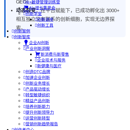
CEO）。
AI+敏捷管理训练营
AI+增长集思会
动态裂变：
在平台赋能下，已成功孵化出 3000+
创新学堂
相互独立又有联系的创新细胞，实现无边界探
创新讲座
创新工具
索。
创新案例
创新智库
企业AI创新
产业创新洞察
新消费与新零售
企业技术与服务
新健康与医疗
创造DTC品牌
加速企业创新
创新业务增长
产品驱动增长
转型敏捷组织
精益产品创新
培养创新能力
提升创新领导力
运营创新转型
营销创新趋势报告
创作者中心