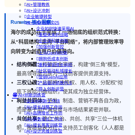
AI+管理教练
AI+设计冲刺
企业敏捷转型
Runwise 核心洞察：
AI+创新指南2025
企业如何快速采用AI
海尔的成功在于完成了一场彻底的组织范式转换：
重塑未来的战略
企业深科技创新
从“科层结构”走向“平台网络”，将内部管理效率导
加强创新管控
向转变为创造用户价值导向。
上马GenAI创新
拥抱低成本创新
结构倒置：
打破正金字塔，构建“倒三角”模型，
重构营销增长组织
社区驱动私域增长
最高领导层沉底为一线创客提供资源支持。
营销GenAI应用
三权让渡：
总部将“决策权、用人权、分配权”彻
产品驱动销售PLS
导入创新运营
底下放给小微组织，使其成为独立经营体。
AI+创新训练营
利益共同体：
研发、制造、营销不再各自为政，
企业AI创新工作坊
AI+增长战略工作坊
而是基于用户满意度与市场结果紧密并联。
AI+品牌增长工作坊
共创共享：
建立“共治、共创、共享”三位一体机
AI+销售增长工作坊
AI+增长黑客训练营
制，按损益表分红，支持员工创客化（人人都是
AI+设计思维训练营