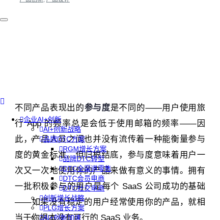
不同产品表现出的
参与度
是不同的——用户使用旅
企业AI+创新
行 App 的频率总是会低于使用邮箱的频率——因
AI+创新战略
此，产品人员之间也并没有流传着一种能衡量参与
品牌DTC方案
RGM增长方案
度的黄金标准。但归根结底，参与度意味着用户一
品牌DTC转型
DTC全渠道零售
次又一次地使用你的产品来做有意义的事情。拥有
DTC会员电商
一批积极参与的用户是每个 SaaS 公司成功的基础
DTC社交电商
创新增长战略
——如果没有稳定的用户经常使用你的产品，就相
PLG增长方案
当于你根本没有可行的 SaaS 业务。
AI+创新加速