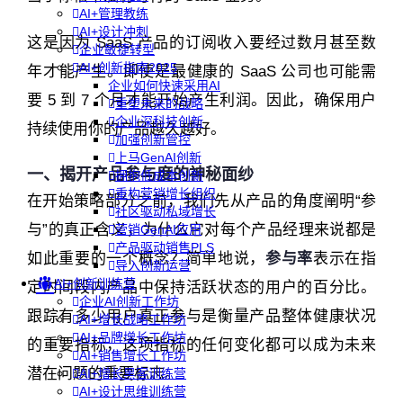
AI+管理教练
AI+设计冲刺
这是因为 SaaS 产品的订阅收入要经过数月甚至数
企业敏捷转型
AI+创新指南2025
年才能产生。即使是最健康的 SaaS 公司也可能需
企业如何快速采用AI
要 5 到 7 个月才能开始产生利润。因此，确保用户
重塑未来的战略
企业深科技创新
持续使用你的产品越久越好。
加强创新管控
上马GenAI创新
一、揭开产品参与度的神秘面纱
拥抱低成本创新
重构营销增长组织
在开始策略部分之前，我们先从产品的角度阐明“参
社区驱动私域增长
与”的真正含义，为什么它对每个产品经理来说都是
营销GenAI应用
产品驱动销售PLS
如此重要的一个概念？简单地说，
参与率
表示在指
导入创新运营
AI+创新训练营
定时间段内产品中保持活跃状态的用户的百分比。
企业AI创新工作坊
跟踪有多少用户真正参与是衡量产品整体健康状况
AI+增长战略工作坊
AI+品牌增长工作坊
的重要指标，这项指标的任何变化都可以成为未来
AI+销售增长工作坊
潜在问题的重要标志。
AI+增长黑客训练营
AI+设计思维训练营