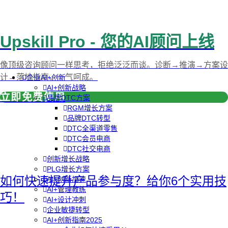
Upskill Pro - 您的AI顾问上线
像顶级咨询顾问一样思考，拒绝泛泛而谈。诊断→推演→方案设
计→落地指南，一气呵成。
企业AI+创新
AI+创新战略
立即免费使用
品牌DTC方案
RGM增长方案
品牌DTC转型
DTC全渠道零售
DTC会员电商
DTC社交电商
创新增长战略
PLG增长方案
如何快速提升产品参与度？给你6个实用技
AI+创新加速
AI+管理教练
巧！
AI+设计冲刺
企业敏捷转型
AI+创新指南2025