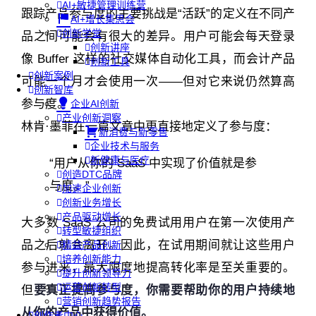
AI+敏捷管理训练营
跟踪产品参与度的主要挑战是“活跃”的定义在不同产
AI+增长集思会
创新学堂
品之间可能会有很大的差异。用户可能会每天登录
创新讲座
像 Buffer 这样的社交媒体自动化工具，而会计产品
创新工具
创新案例
可能一个月才会使用一次——但对它来说仍然算高
创新智库
参与度。
企业AI创新
产业创新洞察
林肯·墨菲在一篇文章中更直接地定义了参与度：
新消费与新零售
企业技术与服务
新健康与医疗
“用户从你的 SaaS 中实现了价值就是参
创造DTC品牌
与度。”
加速企业创新
创新业务增长
产品驱动增长
大多数 SaaS 公司的免费试用用户在第一次使用产
转型敏捷组织
品之后就会离开。因此，在试用期间就让这些用户
精益产品创新
培养创新能力
参与进来，最大限度地提高转化率是至关重要的。
提升创新领导力
运营创新转型
但
要真正提高参与度，你需要帮助你的用户持续地
营销创新趋势报告
从你的产品中获得价值。
创作者中心