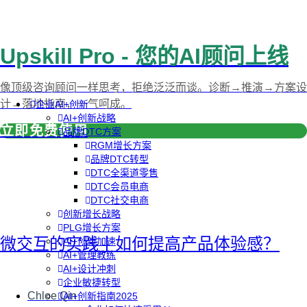
Upskill Pro - 您的AI顾问上线
像顶级咨询顾问一样思考，拒绝泛泛而谈。诊断→推演→方案设
计→落地指南，一气呵成。
企业AI+创新
AI+创新战略
立即免费使用
品牌DTC方案
RGM增长方案
品牌DTC转型
DTC全渠道零售
DTC会员电商
DTC社交电商
创新增长战略
PLG增长方案
微交互的实践丨如何提高产品体验感？
AI+创新加速
AI+管理教练
AI+设计冲刺
企业敏捷转型
Chloe Qin
AI+创新指南2025