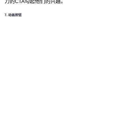
力的CTA勾起他们的兴趣。
7. 动画按钮