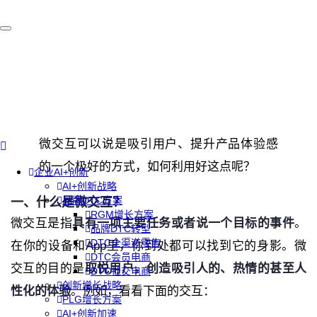
微交互可以说是吸引用户、提升产品体验感
的一个极好的方式，如何利用好这点呢？
企业AI+创新
AI+创新战略
品牌DTC方案
一、什么是微交互？
RGM增长方案
微交互是指
具有一项主要任务或者说一个目标的事件
。
品牌DTC转型
DTC全渠道零售
在你的设备和App里，你到处都可以找到它的身影。微
DTC会员电商
交互的目的是
取悦用户，创造吸引人的、热情的甚至人
DTC社交电商
创新增长战略
性化的体验
。例如，看看下面的交互：
PLG增长方案
AI+创新加速