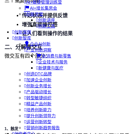
三个重要的功能：
AI+敏捷管理训练营
AI+增长集思会
创新学堂
传达状态并提供反馈
创新讲座
增强直接操控感
创新工具
创新案例
让人们看到操作的结果
创新智库
企业AI创新
二、分解微交互
产业创新洞察
微交互有四个部分：
新消费与新零售
企业技术与服务
新健康与医疗
创造DTC品牌
加速企业创新
创新业务增长
产品驱动增长
转型敏捷组织
精益产品创新
培养创新能力
提升创新领导力
运营创新转型
营销创新趋势报告
1、触发
创作者中心