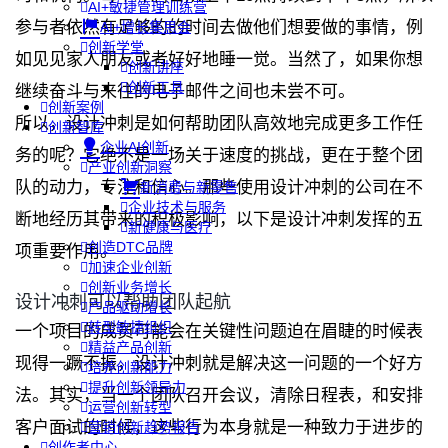
AI+敏捷管理训练营
参与者依然有足够的的时间去做他们想要做的事情，例
AI+增长集思会
创新学堂
如见见家人朋友或者好好地睡一觉。当然了，如果你想
创新讲座
创新工具
继续奋斗与来往的电子邮件之间也未尝不可。
创新案例
所以，设计冲刺是如何帮助团队高效地完成更多工作任
创新智库
企业AI创新
务的呢？它绝不是一场关于速度的挑战，更在于整个团
产业创新洞察
队的动力，专注和信心。那些使用设计冲刺的公司在不
新消费与新零售
企业技术与服务
断地经历其带来的积极影响，以下是设计冲刺发挥的五
新健康与医疗
创造DTC品牌
项重要作用。
加速企业创新
创新业务增长
设计冲刺可以帮助团队起航
产品驱动增长
转型敏捷组织
一个项目的成员可能会在关键性问题迫在眉睫的时候表
精益产品创新
现得一蹶不振，设计冲刺就是解决这一问题的一个好方
培养创新能力
提升创新领导力
法。其实，当一个团队召开会议，清除日程表，和安排
运营创新转型
客户面试的时候，这些行为本身就是一种致力于进步的
营销创新趋势报告
创作者中心