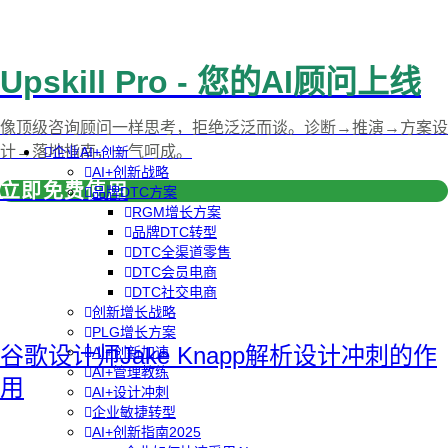
Upskill Pro - 您的AI顾问上线
像顶级咨询顾问一样思考，拒绝泛泛而谈。诊断→推演→方案设
计→落地指南，一气呵成。
企业AI+创新
AI+创新战略
立即免费使用
品牌DTC方案
RGM增长方案
品牌DTC转型
DTC全渠道零售
DTC会员电商
DTC社交电商
创新增长战略
PLG增长方案
谷歌设计师Jake Knapp解析设计冲刺的作
AI+创新加速
AI+管理教练
用
AI+设计冲刺
企业敏捷转型
AI+创新指南2025