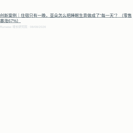
创新案例｜住宿只有一晚，亚朵怎么把睡眠生意做成了“每一天”？（零售
暴涨67%）
Runwise 增长研究院
08/08/2026