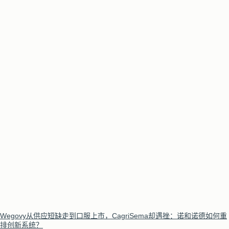
Wegovy从供应短缺走到口服上市，CagriSema却遇挫：诺和诺德如何重
排创新系统？