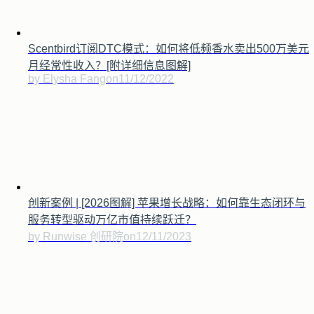
Scentbird订阅DTC模式：如何将低频香水卖出500万美元
月经常性收入？[附详细信息图解]
by Elysha Fang
on
11/12/2022
创新案例 | [2026图解] 苹果增长战略：如何靠生态闭环与
服务转型驱动万亿市值持续跃迁？
by Runwise 创研院
on
12/11/2023