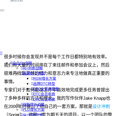
很多时候你会发现并不是每个工作日都特别地有效率。
企业AI+创新
我们将大量的时间用在了来往邮件和参加会议上，然后
AI+创新战略
很难再找到足够的精力和意志力来专注地做真正重要的
品牌DTC方案
RGM增长方案
事情。
品牌DTC转型
DTC全渠道零售
专家们对于如何能在工作中高效地完成更多任务曾提出
DTC会员电商
了多种多样的方法和理念，我的写作伙伴Jake Knapp也
DTC社交电商
创新增长战略
在2009年时提出了他自己的一套方案，那就是
设计冲刺
PLG增长方案
（Sprint）。这是一套为期五天的项目，以一个团队的整
AI+创新加速