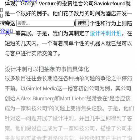
体现。Google Venture的投资组合公司Saviokefound就
是一个很好的例子。他们花了数月的时间为酒店开发一
搜索：
种送货机器人，但是在机器人应有的个性和行为上则陷
登录
入一筹莫展。于是，我们为其制定了
设计冲刺计划
，在
短短的几天内，一个有着简单个性的机器人就已经可以
与客户进行实际交流了。
设计冲刺可以把抽象的事情具体化
很多项目往往会长期陷在各种抽象问题的争论之中停滞
不前。以Gimlet Media这一播客初创公司为例，其公司
创始人Alex Blumberg和Matt Lieber经常会在“是否应该
成为一家科技公司”的问题上变得焦头烂额。于是，他们
针对这一问题开展了设计冲刺，并且几乎立即得到了答
案。他们假设自己成为了一家科技公司，描绘了公司未
来发展的可能会走道路的方向，并积极和客户进行了沟