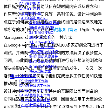
AI+管理教练
体目标为中心，能帮助队伍在短时间内完成从理念和工
AI+设计冲刺
企业敏捷转型
作原型设计再到客户研究等一系列任务。设计冲刺的重
AI+创新指南2025
点在于如何推进项目进程，其最终目的是快速高效地完
企业如何快速采用AI
重塑未来的战略
成所有的项目规划。它也是
敏捷项目管理
（Agile Project
企业深科技创新
Management）中备受欢迎的一种方式。
加强创新管控
上马GenAI创新
在Google Venture，我们已经对100多家初创公司进行了
拥抱低成本创新
重构营销增长组织
测试，并帮助他们运用设计冲刺的方法解决了很多重大
社区驱动私域增长
问题，与此同时，也在帮助他们进行商业想法的测试和
营销GenAI应用
产品驱动销售PLS
解决关键的挑战。我们见证着奇迹的发生，一次又一次
导入创新运营
看到设计冲刺是如何帮助他们完成更多工作任务和快速
AI+创新训练营
企业AI创新工作坊
推动项目进程的。
AI+增长战略工作坊
AI+品牌增长工作坊
设计冲刺并不是为了初出茅庐的互联网公司而创造的，
AI+销售增长工作坊
它同样适用于正常的工作规划，因而也适用于大型的公
AI+增长黑客训练营
AI+设计思维训练营
司和机构。每个冲刺日从上午10点持续到下午5点，所以