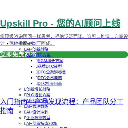
Upskill Pro - 您的AI顾问上线
像顶级咨询顾问一样思考，拒绝泛泛而谈。诊断→推演→方案设
计→落地指南，一气呵成。
企业AI+创新
AI+创新战略
立即免费使用
品牌DTC方案
RGM增长方案
品牌DTC转型
DTC全渠道零售
DTC会员电商
DTC社交电商
创新增长战略
PLG增长方案
入门指南｜产品发现流程：产品团队分工
AI+创新加速
AI+管理教练
指南
AI+设计冲刺
企业敏捷转型
AI+创新指南2025