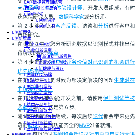
AI+敏捷管理训练营
产品经理、
用户体验设计师
、开发人员组成，有时
AI+增长集思会
创新学堂
还包括研究人员、
数据科学家
或分析师。
创新讲座
第 2 步涉及使用
客户反馈
、访谈和
分析
进行客户
创新工具
创新案例
市场研究。
创新智库
在步骤 3 中，您分析研究数据以识别模式并找出值
企业AI创新
产业创新洞察
得解决的客户
痛点
。
新消费与新零售
第 4 步是根据
客户和业务价值对已识别的机会
进
企业技术与服务
新健康与医疗
优先级排序
。
创造DTC品牌
在第 5 步中，是时候为您决定解决的问题
生成潜
加速企业创新
创新业务增长
的解决方案了。
产品驱动增长
在开始产品或功能开发之前，请使用
假门测试等
转型敏捷组织
精益产品创新
术
验证
想法。这是第 6 步。
培养创新能力
测试在步骤 7 中继续，每次后续
迭代
都会带来更
提升创新领导力
运营创新转型
进的
原型
，直到功能齐全的
MVP
准备就绪。
营销创新趋势报告
Hotjar 可以通过
热图和会话记录
对用户应用内行为进
创作者中心