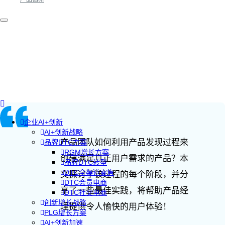
企业AI+创新
AI+创新战略
产品团队如何利用产品发现过程来
品牌DTC方案
RGM增长方案
创建满足真正用户需求的产品？本
品牌DTC转型
DTC全渠道零售
文探讨了该过程的每个阶段，并分
DTC会员电商
享了一些最佳实践，将帮助产品经
DTC社交电商
创新增长战略
理提供令人愉快的用户体验！
PLG增长方案
AI+创新加速