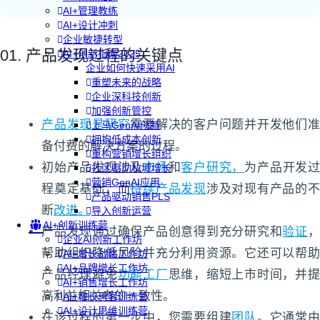
AI+管理教练
AI+设计冲刺
企业敏捷转型
01. 产品发现过程的关键点
AI+创新指南2025
企业如何快速采用AI
重塑未来的战略
企业深科技创新
加强创新管控
产品发现是研究
需要解决的客户问题并开发他们
上马GenAI创新
拥抱低成本创新
备付费的解决方案的过程。
重构营销增长组织
初始产品发现涉及
市场
和
客户研究，
为产品开发
社区驱动私域增长
营销GenAI应用
程奠定基础，而
持续产品发现
涉及对现有产品的
产品驱动销售PLS
断
改进。
导入创新运营
AI+创新训练营
产品发现通过确保产品创意得到充分研究和
验证
企业AI创新工作坊
帮助组织降低风险并充分利用资源。它还可以帮助
AI+增长战略工作坊
AI+品牌增长工作坊
产品经理避免
功能工厂
思维，缩短上市时间，并
AI+销售增长工作坊
高利益相关者的一致性。
AI+增长黑客训练营
AI+设计思维训练营
在该过程的第一步中，您需要组建
团队
。它通常