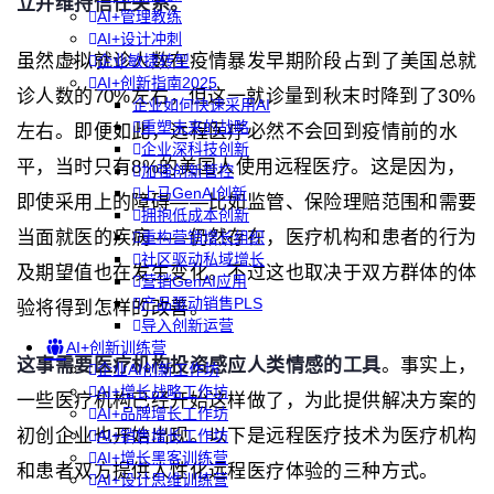
立并维持信任关系。
AI+管理教练
AI+设计冲刺
虽然虚拟就诊人数在疫情暴发早期阶段占到了美国总就
企业敏捷转型
AI+创新指南2025
诊人数的70%左右，但这一就诊量到秋末时降到了30%
企业如何快速采用AI
重塑未来的战略
左右。即便如此，远程医疗必然不会回到疫情前的水
企业深科技创新
平，当时只有8%的美国人使用远程医疗。这是因为，
加强创新管控
上马GenAI创新
即使采用上的障碍——比如监管、保险理赔范围和需要
拥抱低成本创新
当面就医的疾病——仍然存在，医疗机构和患者的行为
重构营销增长组织
社区驱动私域增长
及期望值也在发生变化。不过这也取决于双方群体的体
营销GenAI应用
产品驱动销售PLS
验将得到怎样的改善。
导入创新运营
AI+创新训练营
这事需要医疗机构投资感应人类情感的工具
。事实上，
企业AI创新工作坊
AI+增长战略工作坊
一些医疗机构已经开始这样做了，为此提供解决方案的
AI+品牌增长工作坊
初创企业也开始出现。以下是远程医疗技术为医疗机构
AI+销售增长工作坊
AI+增长黑客训练营
和患者双方提供人性化远程医疗体验的三种方式。
AI+设计思维训练营