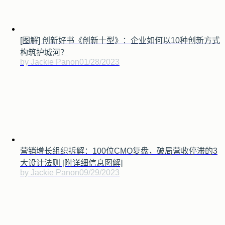
[图解] 创新好书《创新十型》：企业如何以10种创新方式
构筑护城河？
by Jackie Pan
on
01/28/2023
营销增长组织拆解：100位CMO复盘，破局营收停滞的3
大设计法则 [附详细信息图解]
by Jackie Pan
on
09/29/2023