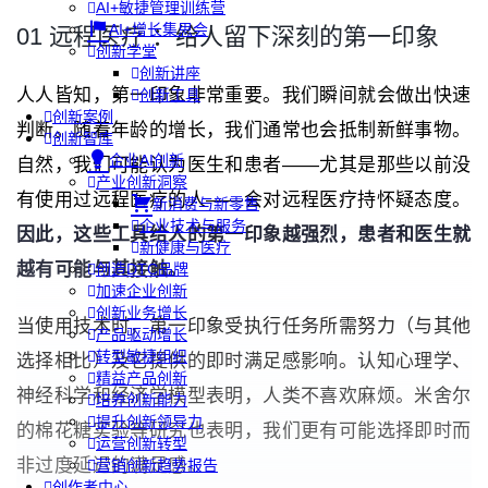
AI+敏捷管理训练营
AI+增长集思会
01 远程医疗 ：给人留下深刻的第一印象
创新学堂
创新讲座
人人皆知，第一印象非常重要。我们瞬间就会做出快速
创新工具
创新案例
判断。随着年龄的增长，我们通常也会抵制新鲜事物。
创新智库
企业AI创新
自然，我们可能认为医生和患者——尤其是那些以前没
产业创新洞察
有使用过远程医疗的人——会对远程医疗持怀疑态度。
新消费与新零售
企业技术与服务
因此，这些工具给人的第一印象越强烈，患者和医生就
新健康与医疗
越有可能与其接触。
创造DTC品牌
加速企业创新
创新业务增长
当使用技术时，第一印象受执行任务所需努力（与其他
产品驱动增长
转型敏捷组织
选择相比）及它提供的即时满足感影响。认知心理学、
精益产品创新
神经科学和经济学模型表明，人类不喜欢麻烦。米舍尔
培养创新能力
提升创新领导力
的棉花糖实验等研究也表明，我们更有可能选择即时而
运营创新转型
非过度延迟的满足感。
营销创新趋势报告
创作者中心