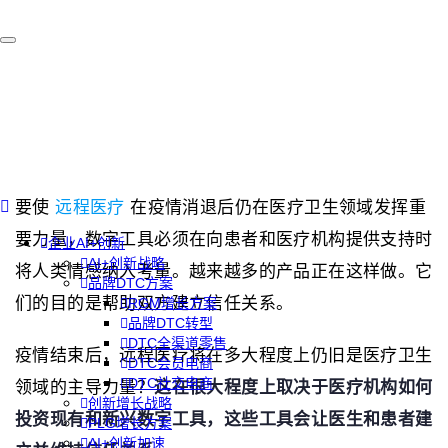
要使
远程医疗
在疫情消退后仍在医疗卫生领域发挥重
要力量，数字工具必须在向患者和医疗机构提供支持时
企业AI+创新
AI+创新战略
将人类情感纳入考量。越来越多的产品正在这样做。它
品牌DTC方案
们的目的是帮助双方建立信任关系。
RGM增长方案
品牌DTC转型
DTC全渠道零售
疫情结束后，远程医疗将在多大程度上仍旧是医疗卫生
DTC会员电商
DTC社交电商
领域的主导力量？
这在很大程度上取决于医疗机构如何
创新增长战略
投资现有和新兴数字工具，这些工具会让医生和患者建
PLG增长方案
AI+创新加速