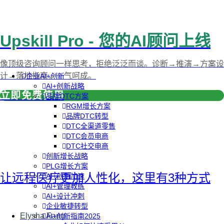
Upskill Pro - 您的AI顾问上线
像顶级咨询顾问一样思考，拒绝泛泛而谈。诊断→推演→方案设
计→落地指南，一气呵成。
企业AI+创新
AI+创新战略
立即免费使用
品牌DTC方案
RGM增长方案
品牌DTC转型
DTC全渠道零售
DTC会员电商
DTC社交电商
创新增长战略
PLG增长方案
让远程医疗更加人性化，这里有3种方式
AI+创新加速
AI+管理教练
AI+设计冲刺
企业敏捷转型
Elysha Fang
AI+创新指南2025