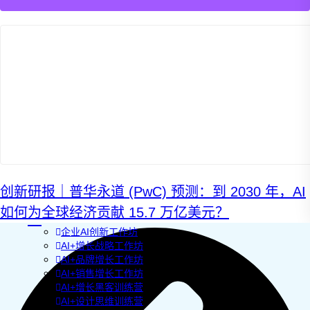
AI+管理教练
AI+设计冲刺
企业敏捷转型
AI+创新指南2025
企业如何快速采用AI
重塑未来的战略
企业深科技创新
加强创新管控
上马GenAI创新
拥抱低成本创新
重构营销增长组织
社区驱动私域增长
营销GenAI应用
创新研报｜普华永道 (PwC) 预测：到 2030 年，AI
产品驱动销售PLS
导入创新运营
如何为全球经济贡献 15.7 万亿美元？
AI+创新训练营
企业AI创新工作坊
AI+增长战略工作坊
AI+品牌增长工作坊
AI+销售增长工作坊
AI+增长黑客训练营
AI+设计思维训练营