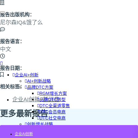
报告出版机构：
尼尔森IQ&饿了么
报告语言：
中文
报告日期：
企业AI+创新
AI+创新战略
相关标签：
品牌DTC方案
RGM增长方案
企业AI创新
,
新消费
品牌DTC转型
DTC全渠道零售
更多最新报告
DTC会员电商
DTC社交电商
创新增长战略
PLG增长方案
企业AI创新
AI+创新加速