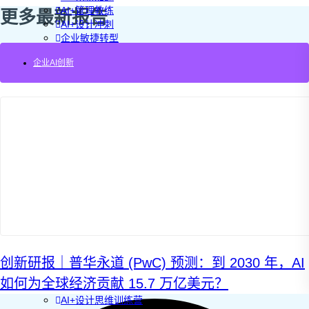
AI+管理教练
更多最新报告
AI+设计冲刺
企业敏捷转型
AI+创新指南2025
企业AI创新
企业如何快速采用AI
重塑未来的战略
企业深科技创新
加强创新管控
上马GenAI创新
拥抱低成本创新
重构营销增长组织
社区驱动私域增长
营销GenAI应用
产品驱动销售PLS
导入创新运营
AI+创新训练营
企业AI创新工作坊
AI+增长战略工作坊
AI+品牌增长工作坊
创新研报｜普华永道 (PwC) 预测：到 2030 年，AI
AI+销售增长工作坊
如何为全球经济贡献 15.7 万亿美元？
AI+增长黑客训练营
AI+设计思维训练营