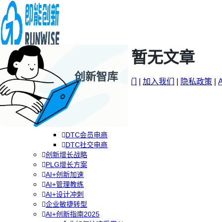
暂无文章
创新智库
企业AI+创新
© 2009-2026 |
关于Runwise
|
联系我们
|
加入我们
|
隐私政策
|
AI+创新战略
品牌DTC方案
RGM增长方案
专题
分类
专栏
关注
品牌DTC转型
DTC全渠道零售
DTC会员电商
DTC社交电商
创新增长战略
PLG增长方案
AI+创新加速
AI+管理教练
AI+设计冲刺
企业敏捷转型
AI+创新指南2025