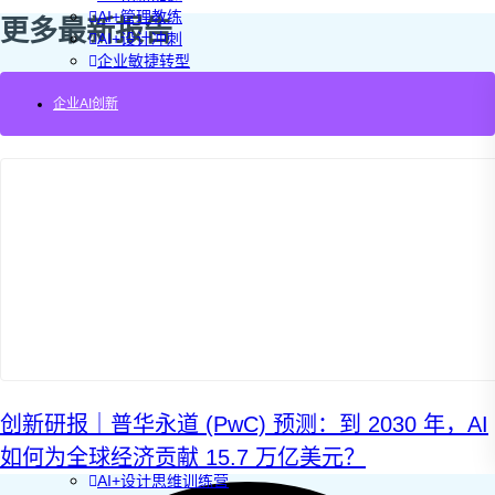
AI+管理教练
更多最新报告
AI+设计冲刺
企业敏捷转型
AI+创新指南2025
企业AI创新
企业如何快速采用AI
重塑未来的战略
企业深科技创新
加强创新管控
上马GenAI创新
拥抱低成本创新
重构营销增长组织
社区驱动私域增长
营销GenAI应用
产品驱动销售PLS
导入创新运营
AI+创新训练营
企业AI创新工作坊
AI+增长战略工作坊
AI+品牌增长工作坊
创新研报｜普华永道 (PwC) 预测：到 2030 年，AI
AI+销售增长工作坊
如何为全球经济贡献 15.7 万亿美元？
AI+增长黑客训练营
AI+设计思维训练营