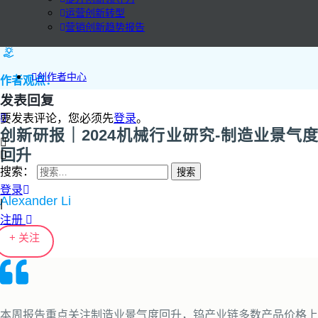
运营创新转型
营销创新趋势报告
创作者中心
作者观点：
发表回复
要发表评论，您必须先
登录
。
创新研报｜2024机械行业研究-制造业景气度
回升
搜索：
登录
Alexander Li
|
注册
+ 关注
本周报告重点关注制造业景气度回升，钨产业链多数产品价格上