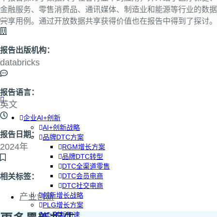
金融服务、零售消费品、通讯媒体、制造业和能源等行业的数据
共享用例。通过开放数据共享获得价值也在报告中得到了探讨。
报告出版机构：
databricks
报告语言：
英文
企业AI+创新
AI+创新战略
报告日期：
品牌DTC方案
2024年
RGM增长方案
品牌DTC转型
DTC全渠道零售
DTC会员电商
相关标签：
DTC社交电商
创新增长战略
产业创新
PLG增长方案
AI+创新加速