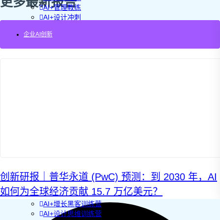
更多最新报告
AI+管理教练
AI+设计冲刺
企业敏捷转型
企业AI创新
AI+创新指南2025
企业如何快速采用AI
重塑未来的战略
企业深科技创新
加强创新管控
上马GenAI创新
拥抱低成本创新
重构营销增长组织
社区驱动私域增长
营销GenAI应用
产品驱动销售PLS
导入创新运营
AI+创新训练营
企业AI创新工作坊
AI+增长战略工作坊
创新研报｜普华永道 (PwC) 预测：到 2030 年，AI
AI+品牌增长工作坊
如何为全球经济贡献 15.7 万亿美元？
AI+销售增长工作坊
AI+增长黑客训练营
AI+设计思维训练营