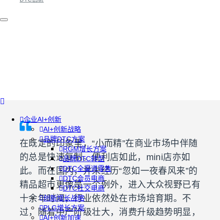
企业AI+创新
AI+创新战略
品牌DTC方案
在既定的印象里，“小而精”在商业市场中伴随
RGM增长方案
的总是快速复制。便利店如此，mini店亦如
品牌DTC转型
DTC全渠道零售
此。而在国内，并未经历“忽如一夜春风来”的
DTC会员电商
精品超市更像是一个例外，进入大众视野已有
DTC社交电商
十余年时间，行业依然处在市场培育期。不
创新增长战略
PLG增长方案
过，随着中产阶级壮大，消费升级趋势明显，
AI+创新加速