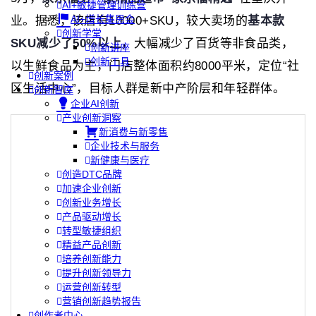
AI+敏捷管理训练营
AI+增长集思会
业。据悉，该店有10000+SKU，较大卖场的
基本款
创新学堂
SKU减少了50%以上
，大幅减少了百货等非食品类，
创新讲座
创新工具
以生鲜食品为主，门店整体面积约8000平米，定位“社
创新案例
区生活中心”，目标人群是新中产阶层和年轻群体。
创新智库
企业AI创新
产业创新洞察
新消费与新零售
企业技术与服务
新健康与医疗
创造DTC品牌
加速企业创新
创新业务增长
产品驱动增长
转型敏捷组织
精益产品创新
培养创新能力
提升创新领导力
运营创新转型
营销创新趋势报告
创作者中心