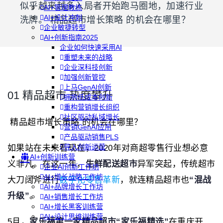
似乎越来越多入局者开始跑马圈地，加速行业
AI+管理教练
AI+设计冲刺
洗牌。 精品超市增长策略 的机会在哪里？
企业敏捷转型
AI+创新指南2025
企业如何快速采用AI
重塑未来的战略
企业深科技创新
加强创新管控
上马GenAI创新
01 精品超市 热度攀升
拥抱低成本创新
重构营销增长组织
社区驱动私域增长
精品超市增长策略 的机会在哪里？
营销GenAI应用
产品驱动销售PLS
导入创新运营
如果站在未来看现在，2020年对商超零售行业想必意
AI+创新训练营
义非凡。在这一年，
生鲜
配送超市
异军突起，传统超市
企业AI创新工作坊
AI+增长战略工作坊
大刀阔斧进行
数字化零售革新
，就连精品超市也
“
混战
AI+品牌增长工作坊
升级
”
。
AI+销售增长工作坊
AI+增长黑客训练营
AI+设计思维训练营
5月，
家乐福
第一家精品超市“家乐福精选”
在重庆开