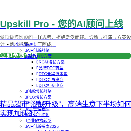
Upskill Pro - 您的AI顾问上线
像顶级咨询顾问一样思考，拒绝泛泛而谈。诊断→推演→方案设
计→落地指南，一气呵成。
企业AI+创新
AI+创新战略
立即免费使用
品牌DTC方案
RGM增长方案
品牌DTC转型
DTC全渠道零售
DTC会员电商
DTC社交电商
创新增长战略
PLG增长方案
精品超市“混战升级”，高端生意下半场如何
AI+创新加速
AI+管理教练
实现加速跑？
AI+设计冲刺
企业敏捷转型
AI+创新指南2025