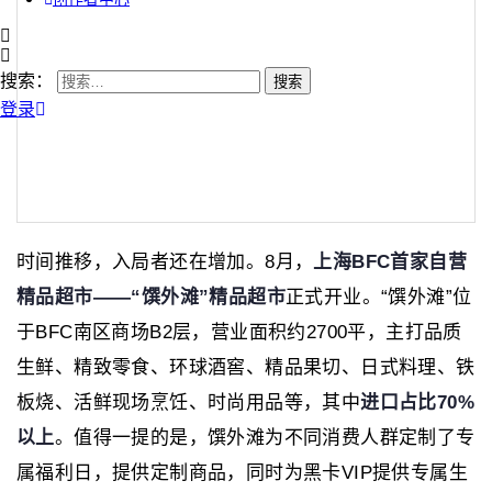
搜索：
登录
时间推移，入局者还在增加。8月，
上海BFC首家自营
精品超市
——“馔外滩”精品超市
正式开业。“馔外滩”位
于BFC南区商场B2层，营业面积约2700平，主打品质
生鲜、精致零食、环球酒窖、精品果切、日式料理、铁
板烧、活鲜现场烹饪、时尚用品等，其中
进口占比70%
以上
。值得一提的是，馔外滩为不同消费人群定制了专
属福利日，提供定制商品，同时为黑卡VIP提供专属生