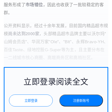
服务形成了
市场错位
，因此也收获了一批较稳定的客
群。
公开资料显示，经过十余年发展，目前国内精品超市规
模
尚未达到2000家
，头部精品超市品牌主要以沃尔玛”
山姆会员店”、华润万家”Ole”、”Blt”、永辉Bravo-YH、
百佳Taste、绿地控股G-Super等为主，且主要分布在
一二线城市核心商圈、高端商务区和高档社区。
立即登录阅读全文
立即登录
注册新账号