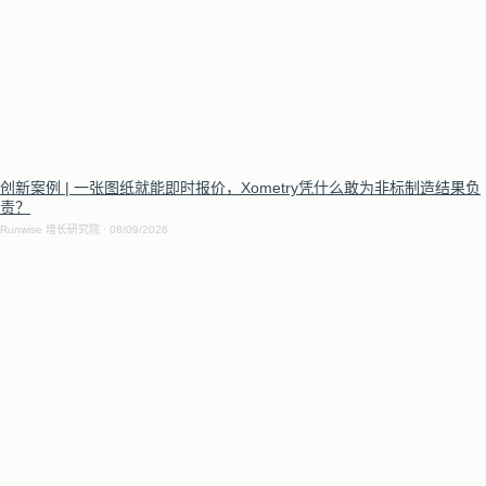
创新案例 | 一张图纸就能即时报价，Xometry凭什么敢为非标制造结果负
责？
Runwise 增长研究院
08/09/2026