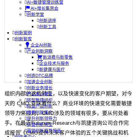
AI+敏捷管理训练营
AI+增长集思会
创新学堂
创新讲座
创新工具
创新案例
创新智库
企业AI创新
产业创新洞察
新消费与新零售
企业技术与服务
新健康与医疗
创造DTC品牌
加速企业创新
创新业务增长
组织内部的这些转变，以及快速变化的客户期望，对今
产品驱动增长
转型敏捷组织
天的 CMO 意味着什么？商业环境的快速变化需要敏捷
精益产品创新
培养创新能力
领导力来应对，CMO涉及的领域有很多，要从何处着
提升创新领导力
手。在最近Futurum Research与凯捷咨询公司合作完
运营创新转型
营销创新趋势报告
成报告《CMO提供未来客户体验的五个关键挑战和机
创作者中心