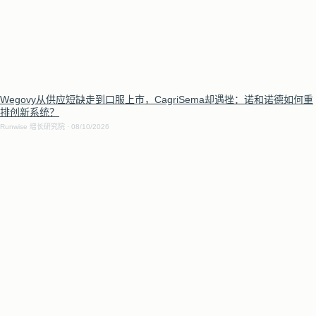
Wegovy从供应短缺走到口服上市，CagriSema却遇挫：诺和诺德如何重
排创新系统？
Runwise 增长研究院
08/10/2026