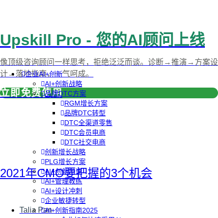
Upskill Pro - 您的AI顾问上线
像顶级咨询顾问一样思考，拒绝泛泛而谈。诊断→推演→方案设
计→落地指南，一气呵成。
企业AI+创新
AI+创新战略
立即免费使用
品牌DTC方案
RGM增长方案
品牌DTC转型
DTC全渠道零售
DTC会员电商
DTC社交电商
创新增长战略
PLG增长方案
2021年CMO要把握的3个机会
AI+创新加速
AI+管理教练
AI+设计冲刺
企业敏捷转型
Talia Pan
AI+创新指南2025