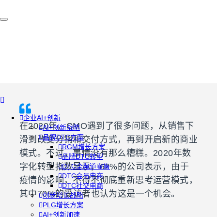
企业AI+创新
在2020年，CMO遇到了很多问题，从销售下
AI+创新战略
品牌DTC方案
滑到改变分销和交付方式，再到开启新的商业
RGM增长方案
模式。不过，事情没有那么糟糕。2020年数
品牌DTC转型
字化转型指数显示，62%的公司表示，由于
DTC全渠道零售
DTC会员电商
疫情的影响，不得不彻底重新思考运营模式，
DTC社交电商
其中70%的受访者也认为这是一个机会。
创新增长战略
PLG增长方案
AI+创新加速