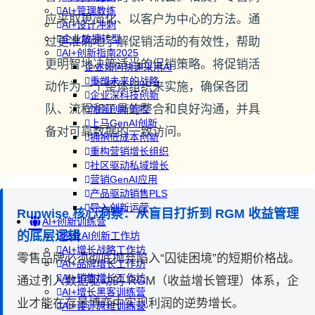
AI+管理教练
应采取更简化、以客户为中心的方法。通
AI+设计冲刺
企业敏捷转型
过更准确地了解促销活动的有效性，帮助
AI+创新指南2025
更明智地决策适当的促销策略。将促销活
企业如何快速采用AI
重塑未来的战略
动作为一个整体组织来实施，确保各团
企业深科技创新
队、流程和工具的整合和良好沟通，并具
加强创新管控
上马GenAI创新
备对可靠数据的一致访问。
拥抱低成本创新
重构营销增长组织
社区驱动私域增长
营销GenAI应用
产品驱动销售PLS
导入创新运营
Runwise 核心洞察：从盲目打折到 RGM 收益管理
AI+创新训练营
的底层逻辑
企业AI创新工作坊
AI+增长战略工作坊
零售品牌必须彻底抛弃陷入“囚徒困境”的短期价格战。
AI+品牌增长工作坊
AI+销售增长工作坊
通过引入数据驱动的 RGM（收益增长管理）体系，企
AI+增长黑客训练营
业才能在存量博弈中实现利润的逆势增长。
AI+设计思维训练营