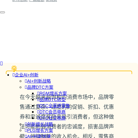
企业AI+创新
AI+创新战略
品牌DTC方案
RGM增长方案
在今天越来越饱和的消费市场中，品牌零
品牌DTC转型
DTC全渠道零售
售通过复杂、过度的的促销、折扣、优惠
DTC会员电商
券和忠诚度奖励来吸引消费者，但这种做
DTC社交电商
创新增长战略
法可能削弱消费者的忠诚度，损害品牌声
PLG增长方案
誉，并抑制新的收入机会。相反，零售商
AI+创新加速