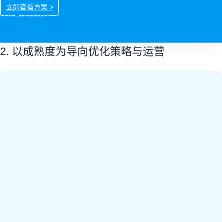
立即查看方案 >
65%品牌面临增长困难，下行周期品牌增长如何解困？VUCA常态下品牌
必须构建增长新能力。打造品牌增长飞轮势在必行，凭借坚实的品牌增长
战略与运营执行才能超越竞争实现可盈利增长。
2. 以成熟度为导向优化策略与运营