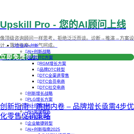
Upskill Pro - 您的AI顾问上线
像顶级咨询顾问一样思考，拒绝泛泛而谈。诊断→推演→方案设
计→落地指南，一气呵成。
企业AI+创新
AI+创新战略
立即免费使用
品牌DTC方案
RGM增长方案
品牌DTC转型
DTC全渠道零售
DTC会员电商
DTC社交电商
创新增长战略
PLG增长方案
创新指南｜跳出内卷 – 品牌增长亟需4步优
AI+创新加速
AI+管理教练
化零售促销策略
AI+设计冲刺
企业敏捷转型
AI+创新指南2025