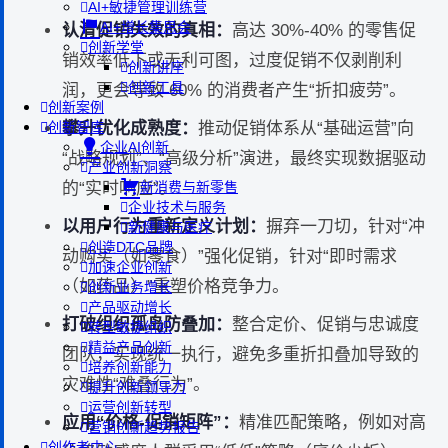
AI+敏捷管理训练营
AI+增长集思会
认清促销失效的真相：
高达 30%-40% 的零售促
创新学堂
销效率低下或无利可图，过度促销不仅剥削利
创新讲座
创新工具
润，更会导致 60% 的消费者产生“折扣疲劳”。
创新案例
攀升优化成熟度：
推动促销体系从“基础运营”向
创新智库
企业AI创新
“战略规划”、“高级分析”演进，最终实现数据驱动
产业创新洞察
的“实时响应”。
新消费与新零售
企业技术与服务
以用户行为重新定义计划：
摒弃一刀切，针对“冲
新健康与医疗
创造DTC品牌
动购买（如零食）”强化促销，针对“即时需求
加速企业创新
（如药品）”重塑价格竞争力。
创新业务增长
产品驱动增长
打破组织孤岛防叠加：
整合定价、促销与忠诚度
转型敏捷组织
精益产品创新
团队，实现统一执行，避免多重折扣叠加导致的
培养创新能力
灾难性“难叠行为”。
提升创新领导力
运营创新转型
应用“价格-促销矩阵”：
精准匹配策略，例如对高
营销创新趋势报告
创作者中心