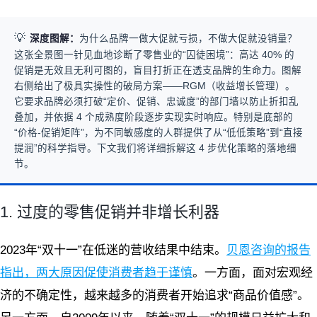
💡
深度图解：
为什么品牌一做大促就亏损，不做大促就没销量？
这张全景图一针见血地诊断了零售业的“囚徒困境”：高达 40% 的
促销是无效且无利可图的，盲目打折正在透支品牌的生命力。图解
右侧给出了极具实操性的破局方案——RGM（收益增长管理）。
它要求品牌必须打破“定价、促销、忠诚度”的部门墙以防止折扣乱
叠加，并依据 4 个成熟度阶段逐步实现实时响应。特别是底部的
“价格-促销矩阵”，为不同敏感度的人群提供了从“低低策略”到“直接
提润”的科学指导。下文我们将详细拆解这 4 步优化策略的落地细
节。
1. 过度的零售促销并非增长利器
2023年“双十一”在低迷的营收结果中结束。
贝恩咨询的报告
指出，两大原因促使消费者趋于谨慎
。一方面，面对宏观经
济的不确定性，越来越多的消费者开始追求“商品价值感”。