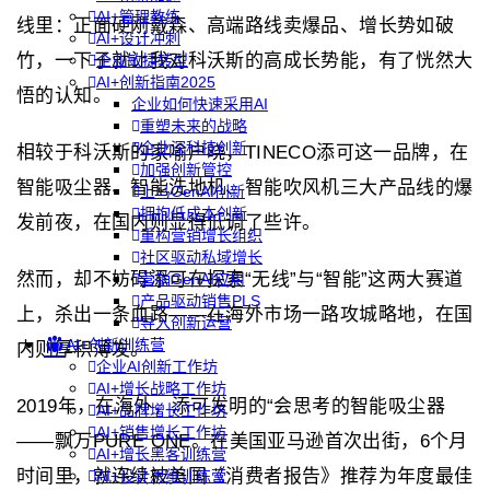
AI+管理教练
线里：正面硬刚戴森、高端路线卖爆品、增长势如破
AI+设计冲刺
竹，一下子就让我对科沃斯的高成长势能，有了恍然大
企业敏捷转型
AI+创新指南2025
悟的认知。
企业如何快速采用AI
重塑未来的战略
企业深科技创新
相较于科沃斯的家喻户晓，TINECO添可这一品牌，在
加强创新管控
智能吸尘器、智能洗地机、智能吹风机三大产品线的爆
上马GenAI创新
拥抱低成本创新
发前夜，在国内则显得低调了些许。
重构营销增长组织
社区驱动私域增长
然而，却不妨碍添可在探索“无线”与“智能”这两大赛道
营销GenAI应用
产品驱动销售PLS
上，杀出一条血路——在海外市场一路攻城略地，在国
导入创新运营
AI+创新训练营
内则厚积薄发。
企业AI创新工作坊
AI+增长战略工作坊
2019年，在海外，添可发明的“会思考的智能吸尘器
AI+品牌增长工作坊
AI+销售增长工作坊
——飘万PURE ONE。在美国亚马逊首次出街，6个月
AI+增长黑客训练营
时间里，就连续被美国《消费者报告》推荐为年度最佳
AI+设计思维训练营