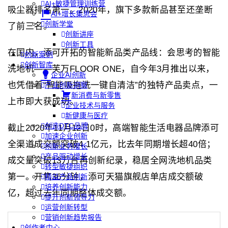
AI+敏捷管理训练营
吸尘器排名第一。2020年，旗下多款新品甚至还垄断
AI+增长集思会
创新学堂
了前三名。
创新讲座
创新工具
在国内，添可开拓的智能新品类产品线：会思考的智能
创新案例
创新智库
洗地机——芙万FLOOR ONE，自今年3月推出以来，
企业AI创新
也凭借着“智能吸拖洗一键自清洁”的独特产品卖点，一
产业创新洞察
新消费与新零售
上市即大获成功。
企业技术与服务
新健康与医疗
创造DTC品牌
截止2020年11月12日0时，高端智能生活电器品牌添可
加速企业创新
全渠道成交额突破4.1亿元，比去年同期增长超40倍；
创新业务增长
产品驱动增长
成交量突破13万台再创新纪录，稳居全网洗地机品类
转型敏捷组织
第一。开售36分钟，添可天猫旗舰店单店成交额破
精益产品创新
培养创新能力
亿，超过去年同期整体成交额。
提升创新领导力
运营创新转型
营销创新趋势报告
创作者中心