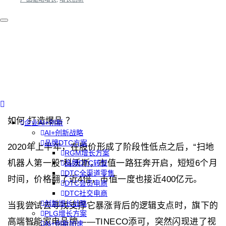
如何 打造爆品 ？
企业AI+创新
AI+创新战略
品牌DTC方案
2020年上半年，在股价形成了阶段性低点之后，“扫地
RGM增长方案
机器人第一股”科沃斯，市值一路狂奔开启，短短6个月
品牌DTC转型
DTC全渠道零售
时间，价格翻了近4倍，市值一度也接近400亿元。
DTC会员电商
DTC社交电商
创新增长战略
当我尝试去寻找支撑它暴涨背后的逻辑支点时，旗下的
PLG增长方案
高端智能家电品牌——TINECO添可，突然闪现进了视
AI+创新加速