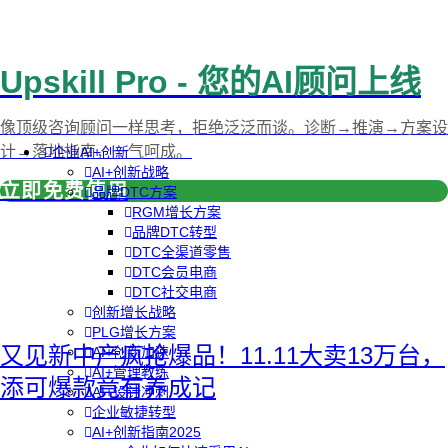
Upskill Pro - 您的AI顾问上线
像顶级咨询顾问一样思考，拒绝泛泛而谈。诊断→推演→方案设
计→落地指南，一气呵成。
企业AI+创新
AI+创新战略
立即免费使用
品牌DTC方案
RGM增长方案
品牌DTC转型
DTC全渠道零售
DTC会员电商
DTC社交电商
创新增长战略
PLG增长方案
又见新中产疯抢爆品！11.11大卖13万台，
AI+创新加速
AI+管理教练
添可爆款竟有养成记
AI+设计冲刺
企业敏捷转型
AI+创新指南2025