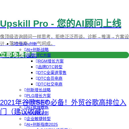
Upskill Pro - 您的AI顾问上线
像顶级咨询顾问一样思考，拒绝泛泛而谈。诊断→推演→方案设
计→落地指南，一气呵成。
企业AI+创新
AI+创新战略
立即免费使用
品牌DTC方案
RGM增长方案
品牌DTC转型
DTC全渠道零售
DTC会员电商
DTC社交电商
创新增长战略
PLG增长方案
2021年谷歌SEO必备！外贸谷歌高排位入
AI+创新加速
AI+管理教练
门（建议收藏）
AI+设计冲刺
企业敏捷转型
AI+创新指南2025