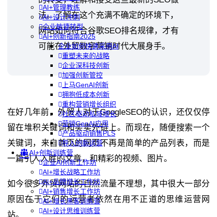
AI+管理教练
法。了解在这个充满不确定的环境下，
AI+设计冲刺
企业敏捷转型
网站如何符合谷歌SEO排名规律，才有
AI+创新指南2025
可能在外贸数字营销时代大展身手。
企业如何快速采用AI
重塑未来的战略
企业深科技创新
加强创新管控
上马GenAI创新
拥抱低成本创新
重构营销增长组织
在好几年前，外贸人对于GoogleSEO的认识，还仅仅停
社区驱动私域增长
营销GenAI应用
留在堆积关键词和买卖外链上。而现在，随便搜索一个
产品驱动销售PLS
关键词，来自首页的网页不再是简单的产品列表，而是
导入创新运营
AI+创新训练营
一篇引人入胜的文章，和精彩的视频、图片。
企业AI创新工作坊
AI+增长战略工作坊
AI+品牌增长工作坊
如今很多外贸网站的自然流量不理想，其中很大一部分
AI+销售增长工作坊
原因在于它们的运营者依然在用不正道的思维运营网
AI+增长黑客训练营
AI+设计思维训练营
站。