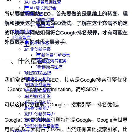
AI+敏捷管理训练营
AI+增长集思会
所以
要做好网站SEO，首先要做的是思维上的转变，理
创新学堂
创新讲座
解和接受这些最新的SEO做法。了解在这个充满不确定
创新工具
创新案例
的环境下，网站如何符合Google排名规律，才有可能在
创新智库
外贸数字营销时代大展身手。
企业AI创新
产业创新洞察
新消费与新零售
一、什么是谷歌SEO
企业技术与服务
新健康与医疗
创造DTC品牌
加速企业创新
我们常说的Google SEO，其实是Google搜索引擎优化
创新业务增长
（Search Engine Optimization，简称SEO）。
产品驱动增长
转型敏捷组织
精益产品创新
可以这样拆分理解：Google + 搜索引擎 + 排名优化。
培养创新能力
提升创新领导力
Google：这里的搜索引擎特指是Google，Google全世界
运营创新转型
营销创新趋势报告
用的最多，大概占了92%。当然还有其他搜索引擎，比
创作者中心