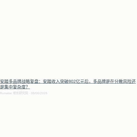
安踏多品牌战略复盘：安踏收入突破802亿元后，多品牌是在分散风险还
是集中复杂度？
Runwise 增长研究院
08/06/2026