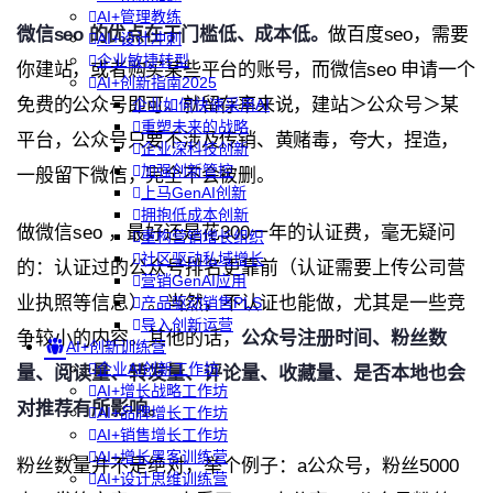
AI+管理教练
微信seo 的优点在于门槛低、成本低。
做百度seo，需要
AI+设计冲刺
企业敏捷转型
你建站，或者购买某些平台的账号，而微信seo 申请一个
AI+创新指南2025
免费的公众号即可。就留存率来说，建站＞公众号＞某
企业如何快速采用AI
重塑未来的战略
平台，公众号只要不涉及传销、黄赌毒，夸大，捏造，
企业深科技创新
加强创新管控
一般留下微信，完全不会被删。
上马GenAI创新
拥抱低成本创新
做微信seo ，最好还是花300一年的认证费，毫无疑问
重构营销增长组织
社区驱动私域增长
的：认证过的公众号排名更靠前（认证需要上传公司营
营销GenAI应用
业执照等信息）。当然，不认证也能做，尤其是一些竞
产品驱动销售PLS
导入创新运营
争较小的内容。其他的话，
公众号注册时间、粉丝数
AI+创新训练营
企业AI创新工作坊
量、阅读量、转发量、评论量、收藏量
、是否本地也会
AI+增长战略工作坊
对推荐有所影响。
AI+品牌增长工作坊
AI+销售增长工作坊
AI+增长黑客训练营
粉丝数量并不是绝对，举个例子：a公众号，粉丝5000
AI+设计思维训练营