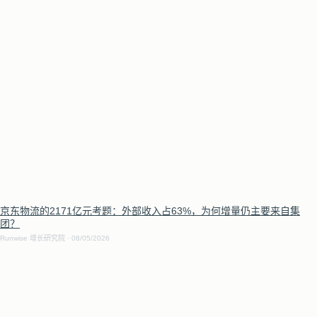
京东物流的2171亿元考题：外部收入占63%，为何增量仍主要来自集
团？
Runwise 增长研究院
08/05/2026