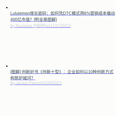
Lululemon增长密码：如何凭DTC模式用6%营销成本撬动
400亿市值？[附全景图解]
by Runwise 创研院
on
11/17/2022
[图解] 创新好书《创新十型》：企业如何以10种创新方式
构筑护城河？
by Jackie Pan
on
01/28/2023