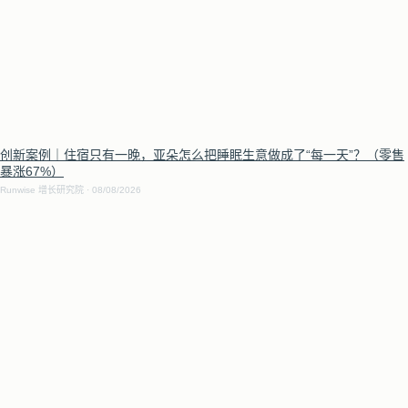
创新案例｜住宿只有一晚，亚朵怎么把睡眠生意做成了“每一天”？（零售
暴涨67%）
Runwise 增长研究院
08/08/2026