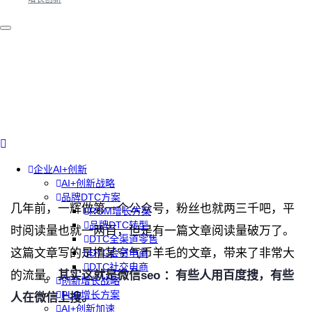
企业AI+创新
AI+创新战略
品牌DTC方案
几年前，一辉做第一个公众号，粉丝也就两三千吧，平
RGM增长方案
品牌DTC转型
时阅读量也就一两百，但是有一篇文章阅读量破万了。
DTC全渠道零售
这篇文章写的是撸某空气币羊毛的文章，带来了非常大
DTC会员电商
DTC社交电商
的流量。
其实这就是微信seo ：有些人用百度搜，有些
创新增长战略
PLG增长方案
人在微信上搜。
AI+创新加速