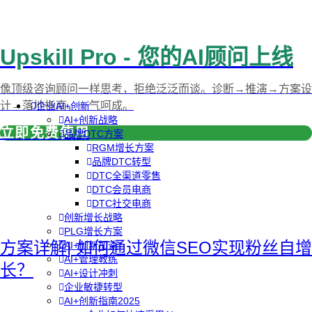
Upskill Pro - 您的AI顾问上线
像顶级咨询顾问一样思考，拒绝泛泛而谈。诊断→推演→方案设
计→落地指南，一气呵成。
企业AI+创新
AI+创新战略
立即免费使用
品牌DTC方案
RGM增长方案
品牌DTC转型
DTC全渠道零售
DTC会员电商
DTC社交电商
创新增长战略
PLG增长方案
方案详解| 如何通过微信SEO实现粉丝自增
AI+创新加速
AI+管理教练
长？
AI+设计冲刺
企业敏捷转型
AI+创新指南2025