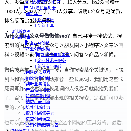
人，发篇文章，500人看了，10人分享。b公众号粉丝
AI+敏捷管理训练营
AI+增长集思会
1000人，200人看了，10人分享。说明b公众号更优质，
创新学堂
创新讲座
排名反而比a公众号好。
创新工具
创新案例
为什么要用公众号做微信seo？
自己用搜一搜试试，搜
创新智库
企业AI创新
索到的内容排名：公众号＞朋友圈＞小程序＞文章＞百
产业创新洞察
科＞视频＞表情＞读书＞音乐＞问答＞商品＞新闻。
新消费与新零售
企业技术与服务
新健康与医疗
微信搜索框，或者搜一搜，当你搜索某个关键词，下拉
创造DTC品牌
加速企业创新
列表和百度一样会自动推荐一些长尾词。我们用这些长
创新业务增长
尾词写作，搜索这些长尾词的人很容易就能搜到我们
产品驱动增长
转型敏捷组织
了。百度下拉框和底部出现的相关搜索，是我们可以参
精益产品创新
考的方向。
培养创新能力
提升创新领导力
运营创新转型
也可以去
搜外seo工具大全
这个网站的工具分析。最后，
营销创新趋势报告
创作者中心