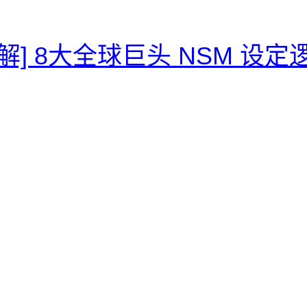
] 8大全球巨头 NSM 设