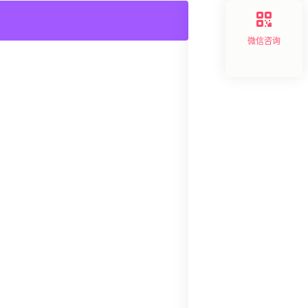
产业创新
,
产品创新
,
企
微信咨询