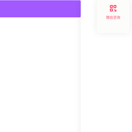
产业创新
,
产品创新
,
企
微信咨询