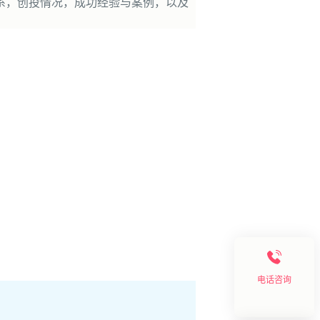
体系，创投情况，成功经验与案例，以及
电话咨询