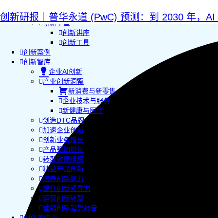
AI+敏捷管理训练营
AI+增长集思会
创新研报｜普华永道 (PwC) 预测：到 2030 年，A
创新学堂
创新讲座
创新工具
创新案例
创新智库
企业AI创新
产业创新洞察
新消费与新零售
企业技术与服务
新健康与医疗
创造DTC品牌
加速企业创新
创新业务增长
产品驱动增长
转型敏捷组织
精益产品创新
培养创新能力
提升创新领导力
运营创新转型
营销创新趋势报告
创作者中心