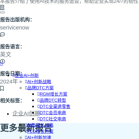
本报告介绍了使用AI技术的服务运营，帮助企业实现24/7的
报告出版机构：
serivicenow
报告语言：
英文
报告日期：
企业AI+创新
2024年
AI+创新战略
品牌DTC方案
RGM增长方案
品牌DTC转型
相关标签：
DTC全渠道零售
DTC会员电商
企业AI创新
DTC社交电商
创新增长战略
更多最新报告
PLG增长方案
AI+创新加速