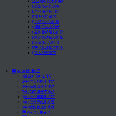
企业如何快速采用AI
重塑未来的战略
企业深科技创新
加强创新管控
上马GenAI创新
拥抱低成本创新
重构营销增长组织
社区驱动私域增长
营销GenAI应用
产品驱动销售PLS
导入创新运营
AI+创新训练营
企业AI创新工作坊
AI+增长战略工作坊
AI+品牌增长工作坊
AI+销售增长工作坊
AI+增长黑客训练营
AI+设计思维训练营
AI+敏捷管理训练营
AI+增长集思会