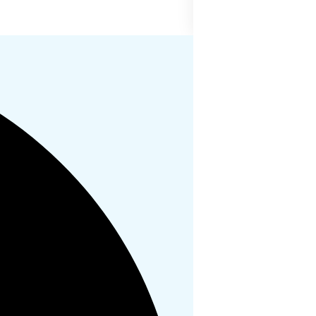
创新研报｜CB Ins