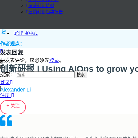
运营创新转型
营销创新趋势报告
创作者中心
作者观点：
发表回复
要发表评论，您必须先
登录
。
创新研报 | Using AIOps to grow yo
搜索：
登录
|
Alexander Li
注册
+ 关注