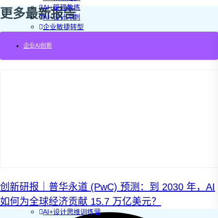
AI+管理教练
更多最新报告
AI+设计冲刺
企业敏捷转型
AI+创新指南2025
企业AI创新
企业如何快速采用AI
重塑未来的战略
企业深科技创新
加强创新管控
上马GenAI创新
拥抱低成本创新
重构营销增长组织
社区驱动私域增长
营销GenAI应用
产品驱动销售PLS
导入创新运营
AI+创新训练营
企业AI创新工作坊
AI+增长战略工作坊
AI+品牌增长工作坊
创新研报｜普华永道 (PwC) 预测：到 2030 年，AI
AI+销售增长工作坊
如何为全球经济贡献 15.7 万亿美元？
AI+增长黑客训练营
AI+设计思维训练营