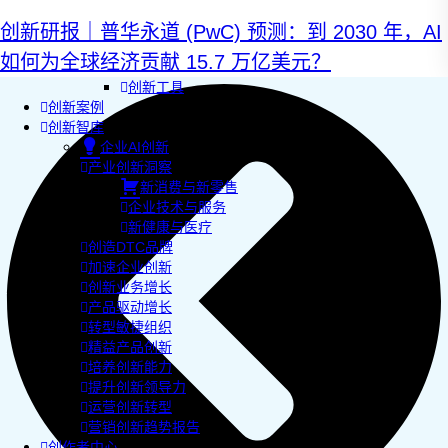
AI+敏捷管理训练营
AI+增长集思会
创新研报｜普华永道 (PwC) 预测：到 2030 年，AI
创新学堂
如何为全球经济贡献 15.7 万亿美元？
创新讲座
创新工具
创新案例
创新智库
企业AI创新
产业创新洞察
新消费与新零售
企业技术与服务
新健康与医疗
创造DTC品牌
加速企业创新
创新业务增长
产品驱动增长
转型敏捷组织
精益产品创新
培养创新能力
提升创新领导力
运营创新转型
营销创新趋势报告
创作者中心