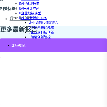
AI+管理教练
AI+设计冲刺
相关标签：
企业敏捷转型
AI+创新指南2025
数字化转型
企业如何快速采用AI
重塑未来的战略
更多最新报告
企业深科技创新
加强创新管控
上马GenAI创新
企业AI创新
拥抱低成本创新
重构营销增长组织
社区驱动私域增长
营销GenAI应用
产品驱动销售PLS
导入创新运营
AI+创新训练营
企业AI创新工作坊
AI+增长战略工作坊
AI+品牌增长工作坊
AI+销售增长工作坊
AI+增长黑客训练营
AI+设计思维训练营