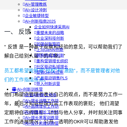
AI+管理教练
AI+设计冲刺
企业敏捷转型
AI+创新指南2025
企业如何快速采用AI
一、 反馈
重塑未来的战略
企业深科技创新
加强创新管控
“ 反馈 是一种基于观察和经验的意见，可以帮助我们了
上马GenAI创新
拥抱低成本创新
解自己给别人留下的印象。”
重构营销增长组织
社区驱动私域增长
员工都希望能够被“授权”和“激励”，而不是管理者对他
营销GenAI应用
产品驱动销售PLS
们的工作指指点点。
导入创新运营
AI+创新训练营
他们希望向管理者表达自己的观点，而不是努力工作一
企业AI创新工作坊
AI+增长战略工作坊
年，最后才知道经理对其工作表现的褒贬； 他们渴望
AI+品牌增长工作坊
AI+销售增长工作坊
定期将自己的目标、计划与他人分享，并时刻关注同事
AI+增长黑客训练营
工作的进展情况；公开、透明的OKR可以帮助激发他
AI+设计思维训练营