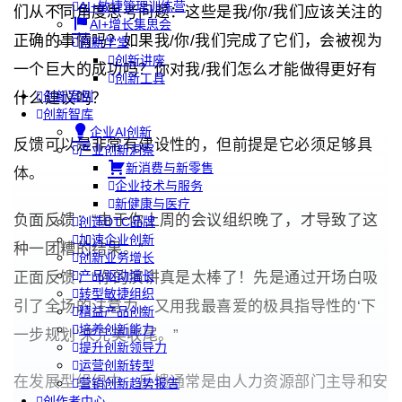
AI+敏捷管理训练营
们从不同角度思考问题：这些是我/你/我们应该关注的
AI+增长集思会
正确的事情吗？如果我/你/我们完成了它们，会被视为
创新学堂
创新讲座
一个巨大的成功吗？你对我/我们怎么才能做得更好有
创新工具
创新案例
什么建议吗？
创新智库
企业AI创新
反馈可以是非常有建设性的，但前提是它必须足够具
产业创新洞察
新消费与新零售
体。
企业技术与服务
新健康与医疗
负面反馈：“由于你上周的会议组织晚了，才导致了这
创造DTC品牌
加速企业创新
种一团糟的结果。”
创新业务增长
产品驱动增长
正面反馈：“你的演讲真是太棒了！先是通过开场白吸
转型敏捷组织
引了全场的注意力，又用我最喜爱的极具指导性的‘下
精益产品创新
培养创新能力
一步规划’来完美收尾。”
提升创新领导力
运营创新转型
在发展型组织中，反馈通常是由人力资源部门主导和安
营销创新趋势报告
创作者中心