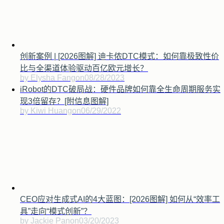
创新案例 | [2026图解] 迪卡侬DTC模式：如何靠极致性价
比与全渠道体验驱动百亿欧元增长？
by Elysha Fang
on
08/28/2023
iRobot的DTC破局战：硬件品牌如何靠全生命周期服务实
现3倍留存？[附信息图解]
by Kiwi Huang
on
06/29/2022
CEO应对生成式AI的4大蓝图：[2026图解] 如何从“效率工
具”走向“模式创新”？
by Jackie Pan
on
03/20/2023