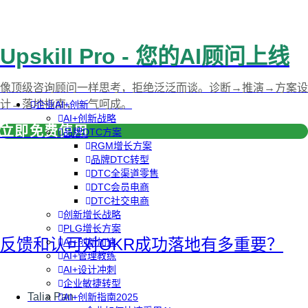
Upskill Pro - 您的AI顾问上线
像顶级咨询顾问一样思考，拒绝泛泛而谈。诊断→推演→方案设
计→落地指南，一气呵成。
企业AI+创新
AI+创新战略
立即免费使用
品牌DTC方案
RGM增长方案
品牌DTC转型
DTC全渠道零售
DTC会员电商
DTC社交电商
创新增长战略
PLG增长方案
反馈和认可对OKR成功落地有多重要？
AI+创新加速
AI+管理教练
AI+设计冲刺
企业敏捷转型
Talia Pan
AI+创新指南2025