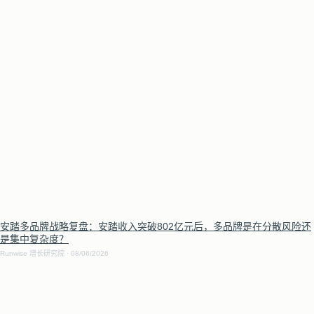
安踏多品牌战略复盘：安踏收入突破802亿元后，多品牌是在分散风险还
是集中复杂度？
Runwise 增长研究院
08/06/2026