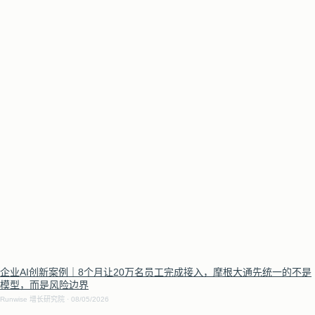
企业AI创新案例｜8个月让20万名员工完成接入，摩根大通先统一的不是
模型，而是风险边界
Runwise 增长研究院
08/05/2026