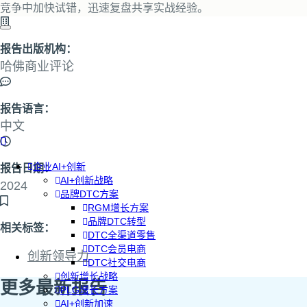
竞争中加快试错，迅速复盘共享实战经验。
报告出版机构：
哈佛商业评论
报告语言：
中文
企业AI+创新
报告日期：
AI+创新战略
2024
品牌DTC方案
RGM增长方案
品牌DTC转型
相关标签：
DTC全渠道零售
DTC会员电商
创新领导力
DTC社交电商
创新增长战略
更多最新报告
PLG增长方案
AI+创新加速