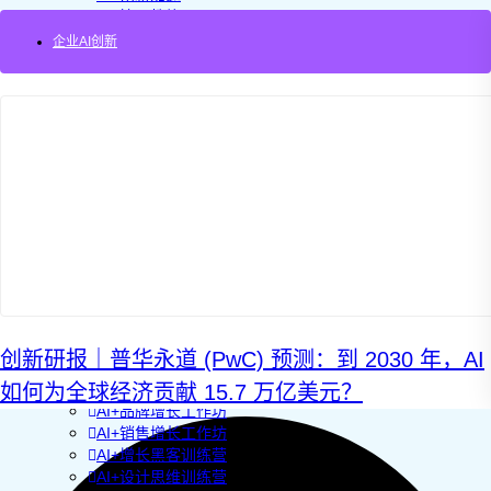
AI+管理教练
AI+设计冲刺
企业AI创新
企业敏捷转型
AI+创新指南2025
企业如何快速采用AI
重塑未来的战略
企业深科技创新
加强创新管控
上马GenAI创新
拥抱低成本创新
重构营销增长组织
社区驱动私域增长
营销GenAI应用
产品驱动销售PLS
导入创新运营
AI+创新训练营
创新研报｜普华永道 (PwC) 预测：到 2030 年，AI
企业AI创新工作坊
如何为全球经济贡献 15.7 万亿美元？
AI+增长战略工作坊
AI+品牌增长工作坊
AI+销售增长工作坊
AI+增长黑客训练营
AI+设计思维训练营