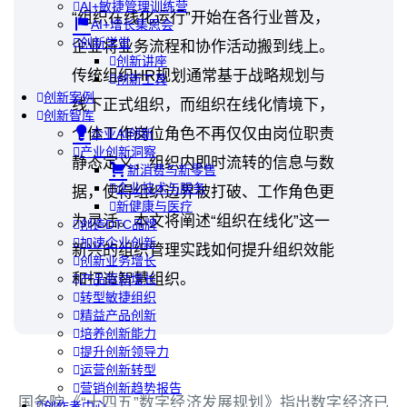
AI+敏捷管理训练营
“组织在线化运行”开始在各行业普及，
AI+增长集思会
创新学堂
企业将业务流程和协作活动搬到线上。
创新讲座
传统组织HR规划通常基于战略规划与
创新工具
创新案例
线下正式组织，而组织在线化情境下，
创新智库
个体工作岗位角色不再仅仅由岗位职责
企业AI创新
产业创新洞察
静态定义，组织内即时流转的信息与数
新消费与新零售
企业技术与服务
据，使得组织边界被打破、工作角色更
新健康与医疗
为灵活。本文将阐述“组织在线化”这一
创造DTC品牌
加速企业创新
新兴的组织管理实践如何提升组织效能
创新业务增长
和打造智慧组织。
产品驱动增长
转型敏捷组织
精益产品创新
培养创新能力
提升创新领导力
运营创新转型
营销创新趋势报告
国务院《“十四五”数字经济发展规划》指出数字经济已
创作者中心