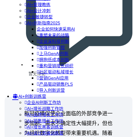
AI+管理教练
AI+设计冲刺
企业敏捷转型
AI+创新指南2025
企业如何快速采用AI
重塑未来的战略
企业深科技创新
加强创新管控
上马GenAI创新
拥抱低成本创新
重构营销增长组织
社区驱动私域增长
暂无评论
营销GenAI应用
产品驱动销售PLS
导入创新运营
AI+创新训练营
企业AI创新工作坊
AI+增长战略工作坊
新冠疫情促使企业面临的外部竞争进一
AI+品牌增长工作坊
AI+销售增长工作坊
步加剧、需求不确定性大幅提升，但也
AI+增长黑客训练营
为组织数字化转型带来重要机遇。随着
AI+设计思维训练营