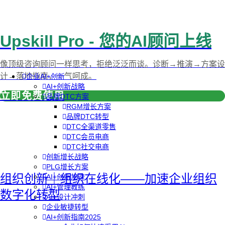
Upskill Pro - 您的AI顾问上线
像顶级咨询顾问一样思考，拒绝泛泛而谈。诊断→推演→方案设
计→落地指南，一气呵成。
企业AI+创新
AI+创新战略
立即免费使用
品牌DTC方案
RGM增长方案
品牌DTC转型
DTC全渠道零售
DTC会员电商
DTC社交电商
创新增长战略
PLG增长方案
组织创新｜组织在线化——加速企业组织
AI+创新加速
AI+管理教练
数字化转型
AI+设计冲刺
企业敏捷转型
AI+创新指南2025