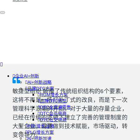
企业AI+创新
AI+创新战略
品牌DTC方案
敏捷型组织 颠覆了传统组织结构的6个要素，
RGM增长方案
这将不再是一场打补丁式的改良，而是下一次
品牌DTC转型
DTC全渠道零售
管理科学浪潮的开始。对于大量的存量企业，
DTC会员电商
已经在传统的逻辑下建立了完善的管理制度的
DTC社交电商
大型企业，需要做到技术赋能，市场驱动，转
创新增长战略
PLG增长方案
变领导力。
AI+创新加速