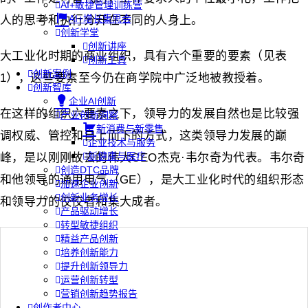
AI+敏捷管理训练营
AI+增长集思会
人的思考和执行分开在不同的人身上。
创新学堂
创新讲座
大工业化时期的商业组织，具有六个重要的要素（见表
创新工具
创新案例
1），这些要素至今仍在商学院中广泛地被教授着。
创新智库
企业AI创新
在这样的组织六要素之下，领导力的发展自然也是比较强
产业创新洞察
新消费与新零售
调权威、管控和自上而下的方式，这类领导力发展的巅
企业技术与服务
新健康与医疗
峰，是以刚刚故去的伟大CEO杰克·韦尔奇为代表。韦尔奇
创造DTC品牌
和他领导的通用电气（GE），是大工业化时代的组织形态
加速企业创新
创新业务增长
和领导力的佼佼者和集大成者。
产品驱动增长
转型敏捷组织
精益产品创新
培养创新能力
提升创新领导力
运营创新转型
营销创新趋势报告
创作者中心