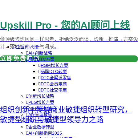
Upskill Pro - 您的AI顾问上线
像顶级咨询顾问一样思考，拒绝泛泛而谈。诊断→推演→方案设
计→落地指南，一气呵成。
企业AI+创新
AI+创新战略
立即免费使用
品牌DTC方案
RGM增长方案
品牌DTC转型
DTC全渠道零售
DTC会员电商
DTC社交电商
创新增长战略
PLG增长方案
组织创新 | 传统商业敏捷组织转型研究，
AI+创新加速
AI+管理教练
敏捷型组织与敏捷型领导力之路
AI+设计冲刺
企业敏捷转型
AI+创新指南2025