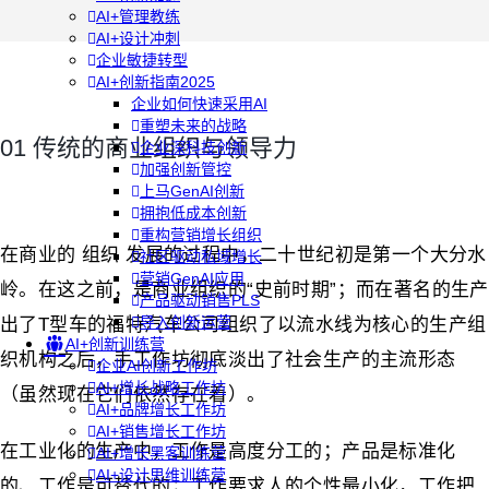
AI+管理教练
AI+设计冲刺
企业敏捷转型
AI+创新指南2025
企业如何快速采用AI
重塑未来的战略
01 传统的商业组织与领导力
企业深科技创新
加强创新管控
上马GenAI创新
拥抱低成本创新
重构营销增长组织
在商业的 组织 发展的过程中，二十世纪初是第一个大分水
社区驱动私域增长
营销GenAI应用
岭。在这之前，是商业组织的“史前时期”；而在著名的生产
产品驱动销售PLS
导入创新运营
出了T型车的福特汽车公司组织了以流水线为核心的生产组
AI+创新训练营
织机构之后，手工作坊彻底淡出了社会生产的主流形态
企业AI创新工作坊
AI+增长战略工作坊
（虽然现在它们依然存在着）。
AI+品牌增长工作坊
AI+销售增长工作坊
在工业化的生产中，工作是高度分工的；产品是标准化
AI+增长黑客训练营
AI+设计思维训练营
的、工作是可替代的；工作要求人的个性最小化，工作把