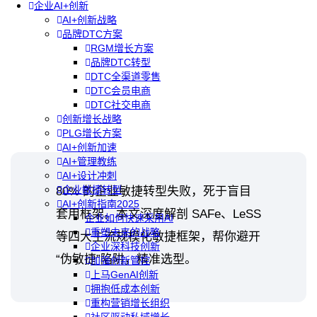
企业AI+创新
AI+创新战略
品牌DTC方案
RGM增长方案
品牌DTC转型
DTC全渠道零售
DTC会员电商
DTC社交电商
创新增长战略
PLG增长方案
AI+创新加速
AI+管理教练
AI+设计冲刺
企业敏捷转型
80% 的企业敏捷转型失败，死于盲目
AI+创新指南2025
套用框架。本文深度解剖 SAFe、LeSS
企业如何快速采用AI
重塑未来的战略
等四大主流规模化敏捷框架，帮你避开
企业深科技创新
“伪敏捷”陷阱，精准选型。
加强创新管控
上马GenAI创新
拥抱低成本创新
重构营销增长组织