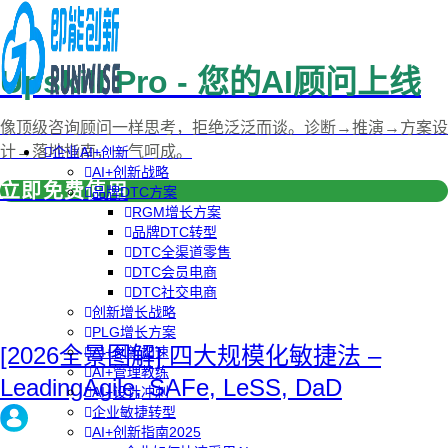
Upskill Pro - 您的AI顾问上线
像顶级咨询顾问一样思考，拒绝泛泛而谈。诊断→推演→方案设
计→落地指南，一气呵成。
企业AI+创新
AI+创新战略
立即免费使用
品牌DTC方案
RGM增长方案
品牌DTC转型
DTC全渠道零售
DTC会员电商
DTC社交电商
创新增长战略
PLG增长方案
[2026全景图解] 四大规模化敏捷法 –
AI+创新加速
AI+管理教练
LeadingAgile, SAFe, LeSS, DaD
AI+设计冲刺
企业敏捷转型
AI+创新指南2025