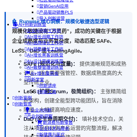
社区驱动私域增长
营销GenAI应用
产品驱动销售PLS
导入创新运营
🤖
Runwise 核心洞察：规模化敏捷选型逻辑
AI+创新训练营
企业AI创新工作坊
规模化敏捷没有“万灵药”，成功的关键在于根据
AI+增长战略工作坊
企业成熟度与业务复杂度，动态匹配 SAFe、
AI+品牌增长工作坊
AI+销售增长工作坊
LeSS、DaD 或 LeadingAgile。
AI+增长黑客训练营
AI+设计思维训练营
SAFe (规范化与度量)：
提供清晰规范和成熟
AI+敏捷管理训练营
认证，适合需要强管控、数据成熟度高的大
AI+增长集思会
创新学堂
型传统企业。
创新讲座
LeSS (扩展Scrum，极简组织)：
主张精简组
创新工具
创新案例
织架构，创建全能型跨功能团队，旨在消除
创新智库
隔阂、大幅提高响应速度。
企业AI创新
产业创新洞察
DaD (全生命周期交付)：
填补技术空白，关
新消费与新零售
注从项目启动到产品运营的完整流程，解决
企业技术与服务
新健康与医疗