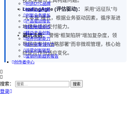
技术决策与工具构建问题。
创造DTC品牌
LeadingAgile (评估驱动)：
采用“远征队”与
加速企业创新
创新业务增长
“大本营”模式，根据业务驱动因素，循序渐进
产品驱动增长
地提升组织交付能力。
转型敏捷组织
精益产品创新
避坑法则：
警惕“框架陷阱”增加复杂度，领
培养创新能力
导层应专注“战略部署”而非微观管理，核心始
提升创新领导力
运营创新转型
终是合作与适应变化。
营销创新趋势报告
创作者中心
搜索：
登录