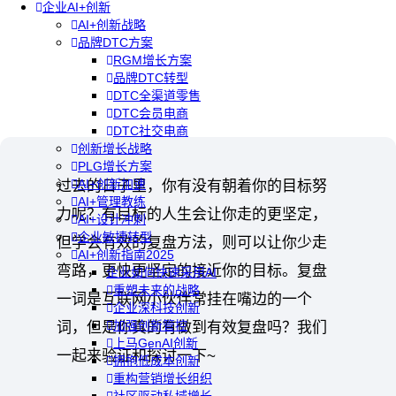
企业AI+创新
AI+创新战略
品牌DTC方案
RGM增长方案
品牌DTC转型
DTC全渠道零售
DTC会员电商
DTC社交电商
创新增长战略
PLG增长方案
AI+创新加速
过去的日子里，你有没有朝着你的目标努
AI+管理教练
力呢？有目标的人生会让你走的更坚定，
AI+设计冲刺
企业敏捷转型
但学会有效的复盘方法，则可以让你少走
AI+创新指南2025
弯路，更快更坚定的接近你的目标。复盘
企业如何快速采用AI
重塑未来的战略
一词是互联网小伙伴常挂在嘴边的一个
企业深科技创新
加强创新管控
词，但是你真的有做到有效复盘吗？我们
上马GenAI创新
一起来验证和探讨一下~
拥抱低成本创新
重构营销增长组织