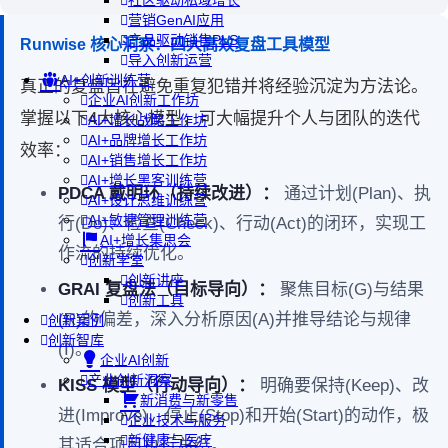
社区驱动私域增长
营销GenAI应用
产品驱动销售PLS
Runwise 核心洞察：四大高效复盘工具模型
导入创新运营
AI+创新训练营
真正的复盘旨在避免重复犯错并将经验沉淀为方法论。
企业AI创新工作坊
掌握以下4大核心模型，可大幅提升个人与团队的迭代
AI+增长战略工作坊
AI+品牌增长工作坊
效率：
AI+销售增长工作坊
AI+增长黑客训练营
PDCA 戴明环（持续改进）：
通过计划(Plan)、执
AI+设计思维训练营
AI+敏捷管理训练营
行(Do)、检查(Check)、行动(Act)的闭环，实现工
AI+增长集思会
作流的持续优化。
创新学堂
创新讲座
GRAI 复盘法（目标导向）：
聚焦目标(G)与结果
创新工具
(R)的偏差，深入分析原因(A)并推导结论与规律
创新案例
创新智库
(I)。
企业AI创新
产业创新洞察
KISS 模型（行动导向）：
明确要保持(Keep)、改
新消费与新零售
进(Improve)、停止(Stop)和开始(Start)的动作，极
企业技术与服务
新健康与医疗
其适合项目执行总结。