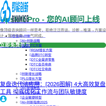
Upskill Pro - 您的AI顾问上线
像顶级咨询顾问一样思考，拒绝泛泛而谈。诊断→推演→方案设
计→落地指南，一气呵成。
企业AI+创新
AI+创新战略
立即免费使用
品牌DTC方案
RGM增长方案
品牌DTC转型
DTC全渠道零售
DTC会员电商
DTC社交电商
创新增长战略
PLG增长方案
复盘迭代法应用：[2026图解] 4大高效复盘
AI+创新加速
AI+管理教练
工具 彻底优化工作流与团队敏捷度
AI+设计冲刺
企业敏捷转型
AI+创新指南2025