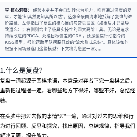
💡 核心洞察：
经验本身并不会自动转化为能力，唯有通过深度的复
盘，才能“知其然更知其所以然”。这张全景图清晰地拆解了复盘的进
阶路径：左侧指出了复盘的核心目的与常见误区（如事后才记录导
致遗忘）；右侧则给出了极具实操性的四大高阶工具。无论是追求
持续改进的PDCA、死磕目标偏差的GRAI，还是聚焦行动指令的
KISS模型，都能帮助团队摆脱低效的“流水账式总结”。具体该如何
根据不同场景选用这些模型？下文将为您逐一演示。
1.什么是复盘？
复盘一词起源于围棋术语，本意是对弈者下完一盘棋之后，
重新把过程摆一遍，看哪些地方下得好，哪些不好，总结经
验。
在头脑中把过去做的事情“过”一遍，通过对过去的思维和行
为进行回顾、反思和探究，找出原因，总结规律，指导我们
解决问题，提升能力。