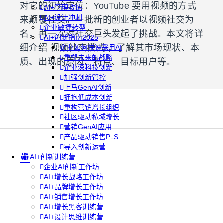
对它的初始定位：YouTube 要用视频的方式
AI+管理教练
AI+设计冲刺
来颠覆社交。一批新的创业者以视频社交为
企业敏捷转型
名，再一次对社交巨头发起了挑战。本文将详
AI+创新指南2025
细介绍 视频社交模式 ，了解其市场现状、本
企业如何快速采用AI
重塑未来的战略
质、出现的原因、特点、目标用户等。
企业深科技创新
加强创新管控
上马GenAI创新
拥抱低成本创新
重构营销增长组织
社区驱动私域增长
营销GenAI应用
产品驱动销售PLS
导入创新运营
AI+创新训练营
企业AI创新工作坊
AI+增长战略工作坊
AI+品牌增长工作坊
AI+销售增长工作坊
AI+增长黑客训练营
AI+设计思维训练营