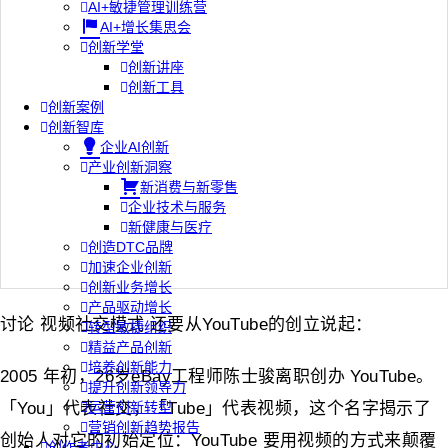
AI+敏捷管理训练营
AI+增长集思会
创新学堂
创新讲座
创新工具
创新案例
创新智库
企业AI创新
产业创新洞察
新消费与新零售
企业技术与服务
新健康与医疗
创造DTC品牌
加速企业创新
创新业务增长
产品驱动增长
讨论 视频社交模式 还要从YouTube的创立说起：
转型敏捷组织
精益产品创新
培养创新能力
2005 年初，26岁eBay工程师陈士骏离职创办 YouTube。
提升创新领导力
「You」代表社交，「Tube」代表视频，这个名字揭示了
运营创新转型
营销创新趋势报告
创始人对它的初始定位：YouTube 要用视频的方式来颠覆
创作者中心