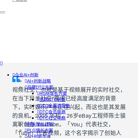
企业AI+创新
AI+创新战略
品牌DTC方案
视频社交，也就是基于视频展开的实时社交，
RGM增长方案
在当下异步社交”需求已经高度满足的背景
品牌DTC转型
DTC全渠道零售
下，实时娱乐产业正在兴起，而这也是其发展
DTC会员电商
的良机。2005 年初，26岁eBay工程师陈士骏
DTC社交电商
离职创办 YouTube。「You」代表社交，
创新增长战略
PLG增长方案
「Tube」代表视频，这个名字揭示了创始人
AI+创新加速