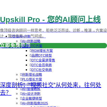
Upskill Pro - 您的AI顾问上线
像顶级咨询顾问一样思考，拒绝泛泛而谈。诊断→推演→方案设
计→落地指南，一气呵成。
企业AI+创新
AI+创新战略
立即免费使用
品牌DTC方案
RGM增长方案
品牌DTC转型
DTC全渠道零售
DTC会员电商
DTC社交电商
创新增长战略
PLG增长方案
深度剖析：“视频社交”从何处来，往何处
AI+创新加速
AI+管理教练
去？
AI+设计冲刺
企业敏捷转型
AI+创新指南2025