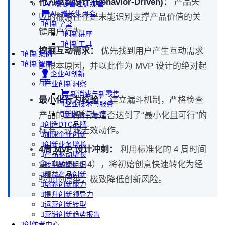
行为驱动设计 (Behavior-Driven)：
产品失
AI+敏捷管理训练营
AI+增长集思会
败的根源往往是未能识别支撑产品价值的关
创新学堂
键用户行为。
创新讲座
创新工具
挖掘互动需求：
优先找到用户产生互动需求
创新案例
创新智库
的根本原因，并以此作为 MVP 设计的绝对起
企业AI创新
点。
产业创新洞察
新消费与新零售
最小化行为校验：
建立漏斗机制，严格检查
企业技术与服务
新健康与医疗
产品的目标行为是否达到了“最小化且可行”的
创造DTC品牌
标准，过滤无效动作。
加速企业创新
创新业务增长
4周 MVP 设计冲刺：
利用标准化的 4 周时间
产品驱动增长
盒（Week 1-4），将初始创意快速转化为经
转型敏捷组织
精益产品创新
验证的原型，极致降低创新风险。
培养创新能力
提升创新领导力
运营创新转型
营销创新趋势报告
创作者中心