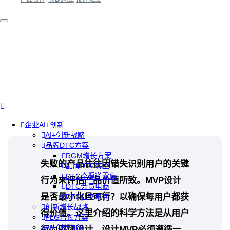
企业AI+创新
AI+创新战略
品牌DTC方案
RGM增长方案
失败的产品往往因错失识别用户的关键
品牌DTC转型
DTC全渠道零售
行为来评估产品价值所致。MVP设计
DTC会员电商
是否最小化且可行？以确保每用户都获
DTC社交电商
创新增长战略
得价值。这里介绍的科学方法是从用户
PLG增长方案
AI+创新加速
行为驱动设计。设计MVP必须遵循一