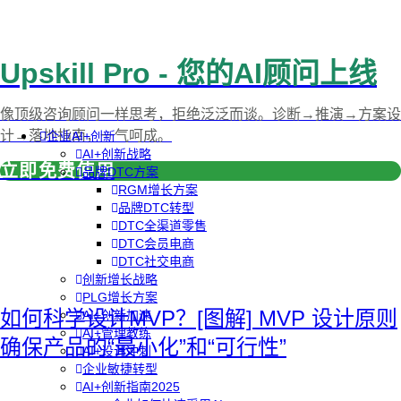
Upskill Pro - 您的AI顾问上线
像顶级咨询顾问一样思考，拒绝泛泛而谈。诊断→推演→方案设
计→落地指南，一气呵成。
企业AI+创新
AI+创新战略
立即免费使用
品牌DTC方案
RGM增长方案
品牌DTC转型
DTC全渠道零售
DTC会员电商
DTC社交电商
创新增长战略
PLG增长方案
如何科学设计MVP？[图解] MVP 设计原则
AI+创新加速
AI+管理教练
确保产品的“最小化”和“可行性”
AI+设计冲刺
企业敏捷转型
AI+创新指南2025