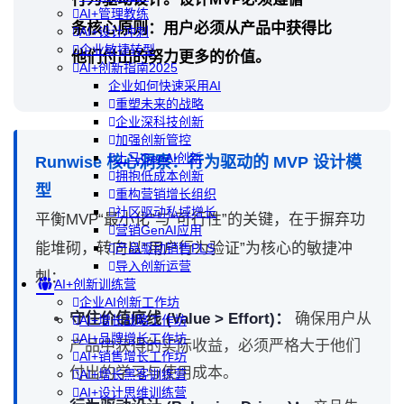
AI+管理教练
条核心原则：用户必须从产品中获得比
AI+设计冲刺
企业敏捷转型
他们付出的努力更多的价值。
AI+创新指南2025
企业如何快速采用AI
重塑未来的战略
企业深科技创新
加强创新管控
上马GenAI创新
Runwise 核心洞察：行为驱动的 MVP 设计模
拥抱低成本创新
型
重构营销增长组织
社区驱动私域增长
平衡MVP“最小化”与“可行性”的关键，在于摒弃功
营销GenAI应用
能堆砌，转向以“用户行为验证”为核心的敏捷冲
产品驱动销售PLS
导入创新运营
刺：
AI+创新训练营
企业AI创新工作坊
守住价值底线 (Value > Effort)：
确保用户从
AI+增长战略工作坊
AI+品牌增长工作坊
产品中获得的实际收益，必须严格大于他们
AI+销售增长工作坊
付出的学习与使用成本。
AI+增长黑客训练营
AI+设计思维训练营