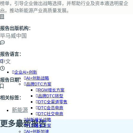
榜单，引导企业做出战略选择，并帮助行业及资本遴选明星企
业，推动新能源产业高质量发展。
报告出版机构：
毕马威中国
报告语言：
中文
企业AI+创新
AI+创新战略
报告日期：
品牌DTC方案
RGM增长方案
品牌DTC转型
相关标签：
DTC全渠道零售
DTC会员电商
新能源
DTC社交电商
创新增长战略
更多最新报告
PLG增长方案
AI+创新加速