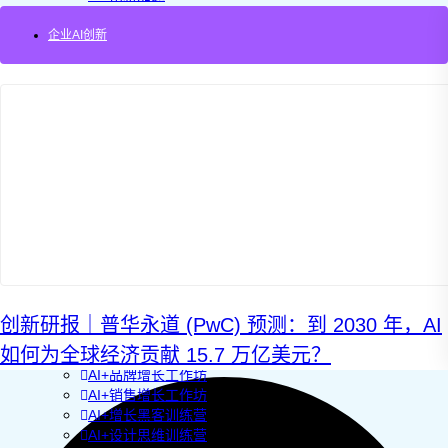
AI+管理教练
AI+设计冲刺
企业AI创新
企业敏捷转型
AI+创新指南2025
企业如何快速采用AI
重塑未来的战略
企业深科技创新
加强创新管控
上马GenAI创新
拥抱低成本创新
重构营销增长组织
社区驱动私域增长
营销GenAI应用
产品驱动销售PLS
导入创新运营
AI+创新训练营
创新研报｜普华永道 (PwC) 预测：到 2030 年，AI
企业AI创新工作坊
如何为全球经济贡献 15.7 万亿美元？
AI+增长战略工作坊
AI+品牌增长工作坊
AI+销售增长工作坊
AI+增长黑客训练营
AI+设计思维训练营