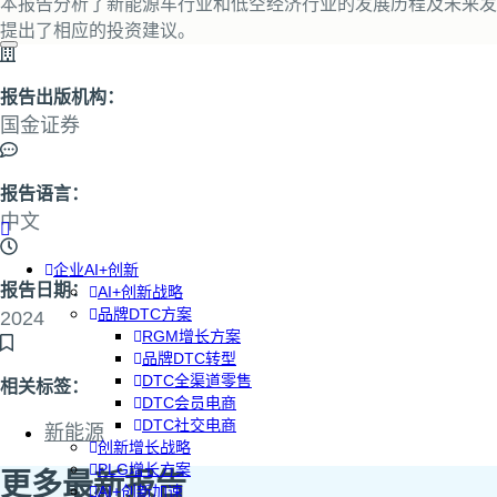
本报告分析了新能源车行业和低空经济行业的发展历程及未来发
提出了相应的投资建议。
报告出版机构：
国金证券
报告语言：
中文
企业AI+创新
报告日期：
AI+创新战略
品牌DTC方案
2024
RGM增长方案
品牌DTC转型
DTC全渠道零售
相关标签：
DTC会员电商
DTC社交电商
新能源
创新增长战略
PLG增长方案
更多最新报告
AI+创新加速