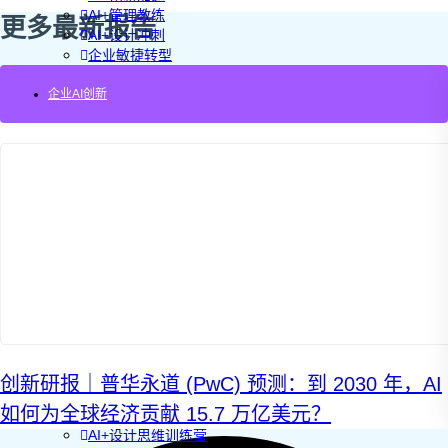
AI+管理教练
更多最新报告
AI+设计冲刺
企业敏捷转型
AI+创新指南2025
企业AI创新
企业如何快速采用AI
重塑未来的战略
企业深科技创新
加强创新管控
上马GenAI创新
拥抱低成本创新
重构营销增长组织
社区驱动私域增长
营销GenAI应用
产品驱动销售PLS
导入创新运营
AI+创新训练营
企业AI创新工作坊
AI+增长战略工作坊
AI+品牌增长工作坊
创新研报｜普华永道 (PwC) 预测：到 2030 年，AI
AI+销售增长工作坊
如何为全球经济贡献 15.7 万亿美元？
AI+增长黑客训练营
AI+设计思维训练营