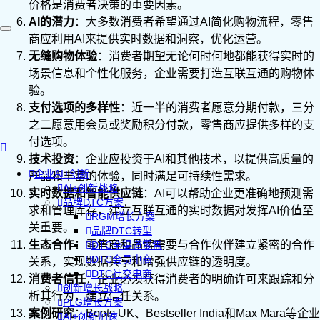
价格是消费者决策的重要因素。
AI的潜力
：大多数消费者希望通过AI简化购物流程，零售
商应利用AI来提供实时数据和洞察，优化运营。
无缝购物体验
：消费者期望无论何时何地都能获得实时的
场景信息和个性化服务，企业需要打造互联互通的购物体
验。
支付选项的多样性
：近一半的消费者愿意分期付款，三分
之二愿意用会员或奖励积分付款，零售商应提供多样的支
付选项。
技术投资
：企业应投资于AI和其他技术，以提供高质量的
企业AI+创新
产品和丰富的体验，同时满足可持续性需求。
AI+创新战略
实时数据和智能供应链
：AI可以帮助企业更准确地预测需
品牌DTC方案
求和管理库存，建立互联互通的实时数据对发挥AI价值至
RGM增长方案
关重要。
品牌DTC转型
生态合作
：零售商和品牌需要与合作伙伴建立紧密的合作
DTC全渠道零售
DTC会员电商
关系，实现数据共享和增强供应链的透明度。
DTC社交电商
消费者信任
：企业必须获得消费者的明确许可来跟踪和分
创新增长战略
析其行为，建立信任关系。
PLG增长方案
案例研究
：Boots UK、Bestseller India和Max Mara等企业
AI+创新加速