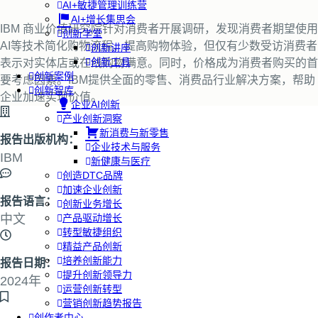
AI+敏捷管理训练营
AI+增长集思会
IBM 商业价值研究院针对消费者开展调研，发现消费者期望使用
创新学堂
AI等技术简化购物流程、提高购物体验，但仅有少数受访消费者
创新讲座
创新工具
表示对实体店或在线购物满意。同时，价格成为消费者购买的首
创新案例
要考虑因素。IBM提供全面的零售、消费品行业解决方案，帮助
创新智库
企业加速实现价值。
企业AI创新
产业创新洞察
新消费与新零售
报告出版机构：
企业技术与服务
IBM
新健康与医疗
创造DTC品牌
加速企业创新
报告语言：
创新业务增长
中文
产品驱动增长
转型敏捷组织
精益产品创新
培养创新能力
报告日期：
提升创新领导力
2024年
运营创新转型
营销创新趋势报告
创作者中心