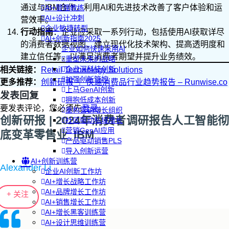
通过与IBM合作，利用AI和先进技术改善了客户体验和运
AI+管理教练
AI+设计冲刺
营效率。
企业敏捷转型
行动指南
：企业应采取一系列行动，包括使用AI获取详尽
AI+创新指南2025
的消费者数据视图、建立现代化技术架构、提高透明度和
企业如何快速采用AI
建立信任等，以满足消费者期望并提升业务绩效。
重塑未来的战略
企业深科技创新
相关链接：
Retail Technology Solutions
加强创新管控
更多推荐：
创新研报 ｜ 快速消费品行业趋势报告 – Runwise.co
上马GenAI创新
发表回复
拥抱低成本创新
要发表评论，您必须先
登录
。
重构营销增长组织
创新研报 | 2024年消费者调研报告人工智能彻
社区驱动私域增长
营销GenAI应用
底变革零售业_IBM
产品驱动销售PLS
导入创新运营
AI+创新训练营
Alexander Li
企业AI创新工作坊
AI+增长战略工作坊
AI+品牌增长工作坊
+ 关注
AI+销售增长工作坊
AI+增长黑客训练营
AI+设计思维训练营