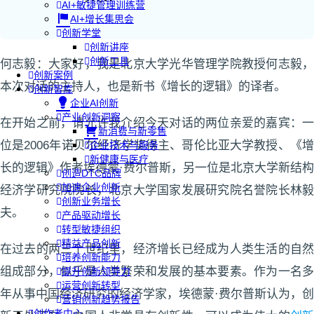
AI+敏捷管理训练营
AI+增长集思会
创新学堂
创新讲座
创新工具
何志毅：大家好，我是北京大学光华管理学院教授何志毅，
创新案例
本次对话的主持人，也是新书《增长的逻辑》的译者。
创新智库
企业AI创新
产业创新洞察
在开始之前，请允许我介绍今天对话的两位亲爱的嘉宾：一
新消费与新零售
位是2006年诺贝尔经济学奖得主、哥伦比亚大学教授、《增
企业技术与服务
新健康与医疗
长的逻辑》作者埃德蒙·费尔普斯，另一位是北京大学新结构
创造DTC品牌
加速企业创新
经济学研究院院长，北京大学国家发展研究院名誉院长林毅
创新业务增长
夫。
产品驱动增长
转型敏捷组织
精益产品创新
在过去的两三个世纪里，经济增长已经成为人类生活的自然
培养创新能力
组成部分，似乎是人类繁荣和发展的基本要素。作为一名多
提升创新领导力
运营创新转型
年从事中国经济研究的经济学家，埃德蒙·费尔普斯认为，创
营销创新趋势报告
创作者中心