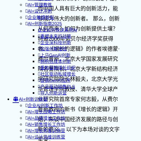
AI+管理教练
而中国人具有巨大的创新活力，能
AI+设计冲刺
企业敏捷转型
够成为伟大的创新者。 那么，创新
AI+创新指南2025
从何而来？如何为创新提供土壤？
企业如何快速采用AI
重塑未来的战略
特邀2006年诺贝尔经济学奖获得
企业深科技创新
者、《增长的逻辑》的作者埃德蒙·
加强创新管控
上马GenAI创新
费尔普斯，北京大学国家发展研究
拥抱低成本创新
重构营销增长组织
院名誉院长、北京大学新结构经济
社区驱动私域增长
学研究院院长林毅夫，北京大学光
营销GenAI应用
产品驱动销售PLS
华管理学院教授、清华大学全球产
导入创新运营
业研究院首席专家何志毅，从费尔
AI+创新训练营
企业AI创新工作坊
普斯教授的新书《增长的逻辑》开
AI+增长战略工作坊
AI+品牌增长工作坊
始，来谈中国经济发展的路径与创
AI+销售增长工作坊
新的意义。 以下为本场对谈的文字
AI+增长黑客训练营
AI+设计思维训练营
实录：