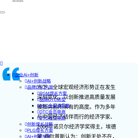
企业AI+创新
AI+创新战略
当下，全球宏观经济形势正在发生
品牌DTC方案
RGM增长方案
深刻变化，以创新推进高质量发展
品牌DTC转型
DTC全渠道零售
被推向前所未有的高度。作为多年
DTC会员电商
与中国经济结伴而行的经济学家、
DTC社交电商
创新增长战略
2006年诺贝尔经济学奖得主，埃德
PLG增长方案
蒙·费尔普斯认为：创新无处不在，
AI+创新加速