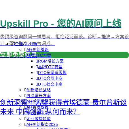
Upskill Pro - 您的AI顾问上线
像顶级咨询顾问一样思考，拒绝泛泛而谈。诊断→推演→方案设
计→落地指南，一气呵成。
企业AI+创新
AI+创新战略
立即免费使用
品牌DTC方案
RGM增长方案
品牌DTC转型
DTC全渠道零售
DTC会员电商
DTC社交电商
创新增长战略
PLG增长方案
创新洞察｜诺奖获得者埃德蒙·费尔普斯谈
AI+创新加速
AI+管理教练
未来 中国创新 从何而来？
AI+设计冲刺
企业敏捷转型
AI+创新指南2025