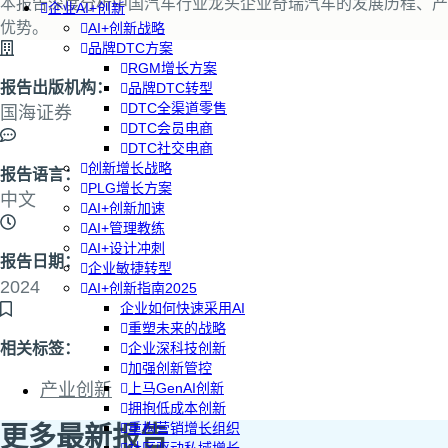
本报告深度分析中国汽车行业龙头企业奇瑞汽车的发展历程、产
企业AI+创新
优势。
AI+创新战略
品牌DTC方案
RGM增长方案
报告出版机构：
品牌DTC转型
DTC全渠道零售
国海证券
DTC会员电商
DTC社交电商
创新增长战略
报告语言：
PLG增长方案
中文
AI+创新加速
AI+管理教练
AI+设计冲刺
报告日期：
企业敏捷转型
2024
AI+创新指南2025
企业如何快速采用AI
重塑未来的战略
相关标签：
企业深科技创新
加强创新管控
产业创新
上马GenAI创新
拥抱低成本创新
重构营销增长组织
更多最新报告