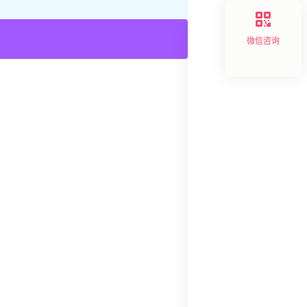
产业创新
,
产品创新
,
企
微信咨询