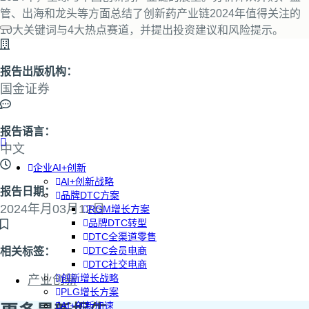
管、出海和龙头等方面总结了创新药产业链2024年值得关注的
10大关键词与4大热点赛道，并提出投资建议和风险提示。
报告出版机构：
国金证券
报告语言：
中文
企业AI+创新
AI+创新战略
报告日期：
品牌DTC方案
2024年月03月12日
RGM增长方案
品牌DTC转型
DTC全渠道零售
DTC会员电商
相关标签：
DTC社交电商
创新增长战略
产业创新
PLG增长方案
AI+创新加速