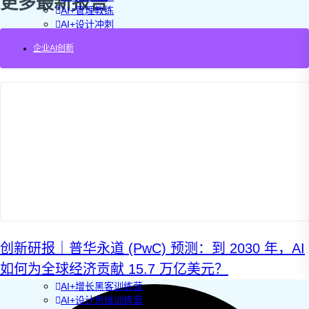
更多最新报告
AI+管理教练
AI+设计冲刺
企业敏捷转型
企业AI创新
AI+创新指南2025
企业如何快速采用AI
重塑未来的战略
企业深科技创新
加强创新管控
上马GenAI创新
拥抱低成本创新
重构营销增长组织
社区驱动私域增长
营销GenAI应用
产品驱动销售PLS
导入创新运营
AI+创新训练营
企业AI创新工作坊
AI+增长战略工作坊
创新研报｜普华永道 (PwC) 预测：到 2030 年，AI
AI+品牌增长工作坊
如何为全球经济贡献 15.7 万亿美元？
AI+销售增长工作坊
AI+增长黑客训练营
AI+设计思维训练营