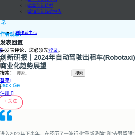
运营创新转型
营销创新趋势报告
创作者中心
作者观点：
发表回复
要发表评论，您必须先
登录
。
创新研报｜2024年自动驾驶出租车(Robotaxi)
商业化趋势展望
搜索：
登录
Jack Ge
|
注册
+ 关注
进入2023年下半年，在经历了一波行业“重新洗牌” 和“去弱留强”