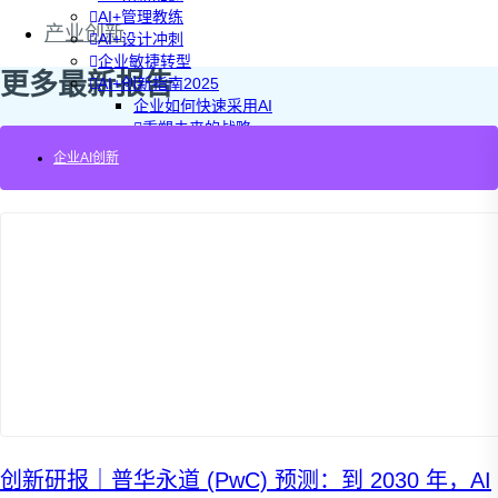
AI+管理教练
产业创新
AI+设计冲刺
企业敏捷转型
更多最新报告
AI+创新指南2025
企业如何快速采用AI
重塑未来的战略
企业深科技创新
企业AI创新
加强创新管控
上马GenAI创新
拥抱低成本创新
重构营销增长组织
社区驱动私域增长
营销GenAI应用
产品驱动销售PLS
导入创新运营
AI+创新训练营
企业AI创新工作坊
AI+增长战略工作坊
AI+品牌增长工作坊
AI+销售增长工作坊
AI+增长黑客训练营
创新研报｜普华永道 (PwC) 预测：到 2030 年，AI
AI+设计思维训练营