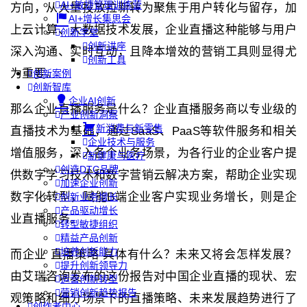
AI+敏捷管理训练营
方向，从大量投放拉新转为聚焦于用户转化与留存，加
AI+增长集思会
上云计算、大数据技术发展，企业直播这种能够与用户
创新学堂
创新讲座
深入沟通、实时互动，且降本增效的营销工具则显得尤
创新工具
为重要。
创新案例
创新智库
企业AI创新
那么企业直播服务是什么？企业直播服务商以专业级的
产业创新洞察
新消费与新零售
直播技术为基础，通过SaaS、PaaS等软件服务和相关
企业技术与服务
增值服务，深入各个业务场景，为各行业的企业客户提
新健康与医疗
创造DTC品牌
供数字学习技术和数字营销云解决方案，帮助企业实现
加速企业创新
数字化转型，赋能B端企业客户实现业务增长，则是企
创新业务增长
产品驱动增长
业直播服务。
转型敏捷组织
精益产品创新
培养创新能力
而企业 直播策略 具体有什么？未来又将会怎样发展？
提升创新领导力
由艾瑞咨询发布的这份报告对中国企业直播的现状、宏
运营创新转型
营销创新趋势报告
观策略和细分场景下的直播策略、未来发展趋势进行了
创作者中心