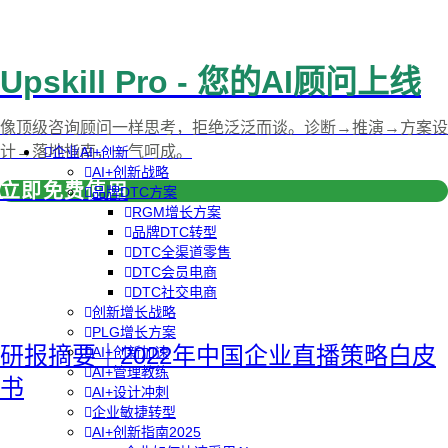
Upskill Pro - 您的AI顾问上线
像顶级咨询顾问一样思考，拒绝泛泛而谈。诊断→推演→方案设
计→落地指南，一气呵成。
企业AI+创新
AI+创新战略
立即免费使用
品牌DTC方案
RGM增长方案
品牌DTC转型
DTC全渠道零售
DTC会员电商
DTC社交电商
创新增长战略
PLG增长方案
研报摘要｜2022年中国企业直播策略白皮
AI+创新加速
AI+管理教练
书
AI+设计冲刺
企业敏捷转型
AI+创新指南2025