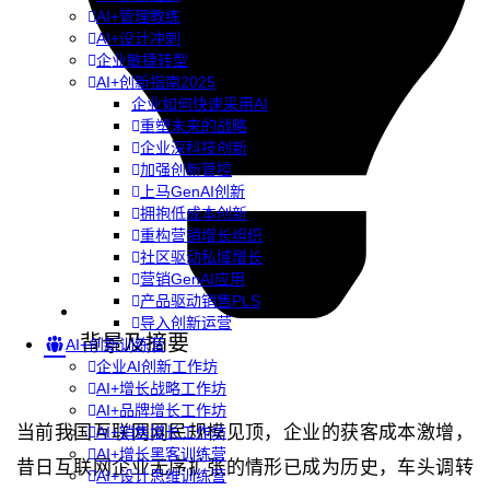
AI+管理教练
AI+设计冲刺
企业敏捷转型
AI+创新指南2025
企业如何快速采用AI
重塑未来的战略
企业深科技创新
加强创新管控
上马GenAI创新
拥抱低成本创新
重构营销增长组织
社区驱动私域增长
营销GenAI应用
产品驱动销售PLS
导入创新运营
背景及摘要
AI+创新训练营
企业AI创新工作坊
AI+增长战略工作坊
AI+品牌增长工作坊
当前我国互联网网民规模见顶，企业的获客成本激增，
AI+销售增长工作坊
AI+增长黑客训练营
昔日互联网企业无序扩张的情形已成为历史，车头调转
AI+设计思维训练营