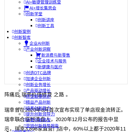
AI+敏捷管理训练营
AI+增长集思会
创新学堂
创新讲座
创新工具
创新案例
创新智库
企业AI创新
产业创新洞察
新消费与新零售
企业技术与服务
新健康与医疗
创造DTC品牌
加速企业创新
创新业务增长
产品驱动增长
阵痛后 瑞幸价值修复 之路 。
转型敏捷组织
精益产品创新
培养创新能力
瑞幸曾在2020年8月首次宣布实现了单店现金流转正。
提升创新领导力
瑞幸联合临时清盘人，2020年12月公布的报告中显
运营创新转型
营销创新趋势报告
示，瑞幸3,898家直营门店中，60%以上都于2020年11
创作者中心