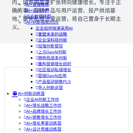
内，瑞幸由高速扩张转向健康增长，专注于正
AI+管理教练
确的事：深耕产品与用户运营、投产烘焙基
AI+设计冲刺
企业敏捷转型
地、聚焦私域流量运营，将自己置身于长期主
AI+创新指南2025
义。
企业如何快速采用AI
重塑未来的战略
企业深科技创新
加强创新管控
上马GenAI创新
拥抱低成本创新
重构营销增长组织
社区驱动私域增长
营销GenAI应用
产品驱动销售PLS
导入创新运营
AI+创新训练营
企业AI创新工作坊
AI+增长战略工作坊
AI+品牌增长工作坊
AI+销售增长工作坊
AI+增长黑客训练营
AI+设计思维训练营