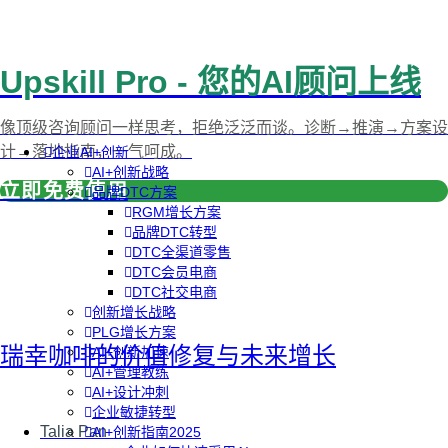
Upskill Pro - 您的AI顾问上线
像顶级咨询顾问一样思考，拒绝泛泛而谈。诊断→推演→方案设
计→落地指南，一气呵成。
企业AI+创新
AI+创新战略
立即免费使用
品牌DTC方案
RGM增长方案
品牌DTC转型
DTC全渠道零售
DTC会员电商
DTC社交电商
创新增长战略
PLG增长方案
瑞幸咖啡的价值修复与未来增长
AI+创新加速
AI+管理教练
AI+设计冲刺
企业敏捷转型
Talia Pan
AI+创新指南2025