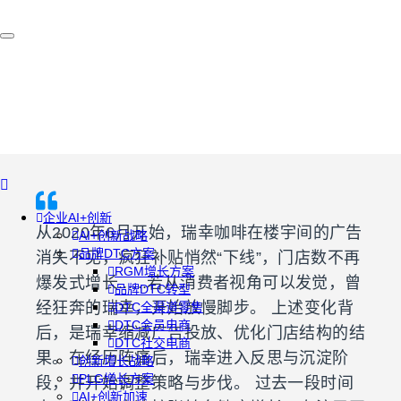
企业AI+创新
从2020年6月开始，瑞幸咖啡在楼宇间的广告
AI+创新战略
品牌DTC方案
消失不见，疯狂补贴悄然“下线”，门店数不再
RGM增长方案
爆发式增长......若从消费者视角可以发觉，曾
品牌DTC转型
经狂奔的瑞幸，开始放慢脚步。 上述变化背
DTC全渠道零售
DTC会员电商
后，是瑞幸缩减广告投放、优化门店结构的结
DTC社交电商
果。在经历阵痛后，瑞幸进入反思与沉淀阶
创新增长战略
PLG增长方案
段，并开始调整策略与步伐。 过去一段时间
AI+创新加速