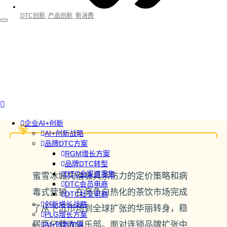
DTC创新
,
产品创新
,
新消费
企业AI+创新
AI+创新战略
品牌DTC方案
RGM增长方案
品牌DTC转型
DTC全渠道零售
蜜雪冰城凭借极具杀伤力的定价策略和病
DTC会员电商
毒式营销，在竞争白热化的茶饮市场完成
DTC社交电商
创新增长战略
了从下沉市场到全球扩张的华丽转身，稳
PLG增长方案
居百亿营收俱乐部。面对连锁品牌扩张中
AI+创新加速