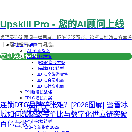
Upskill Pro - 您的AI顾问上线
像顶级咨询顾问一样思考，拒绝泛泛而谈。诊断→推演→方案设
计→落地指南，一气呵成。
企业AI+创新
AI+创新战略
立即免费使用
品牌DTC方案
RGM增长方案
品牌DTC转型
DTC全渠道零售
DTC会员电商
DTC社交电商
创新增长战略
PLG增长方案
连锁DTC品牌扩张难？[2026图解] 蜜雪冰
AI+创新加速
AI+管理教练
城如何靠极致性价比与数字化供应链突破
AI+设计冲刺
企业敏捷转型
百亿营收？
AI+创新指南2025