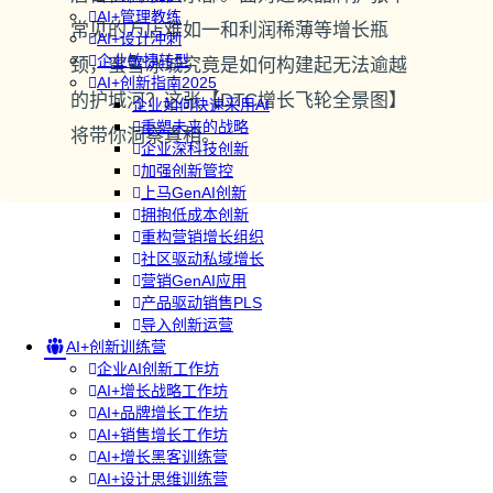
AI+管理教练
常见的万店难如一和利润稀薄等增长瓶
AI+设计冲刺
企业敏捷转型
颈，蜜雪冰城究竟是如何构建起无法逾越
AI+创新指南2025
的护城河？这张【DTC增长飞轮全景图】
企业如何快速采用AI
重塑未来的战略
将带你洞察真相。
企业深科技创新
加强创新管控
上马GenAI创新
拥抱低成本创新
重构营销增长组织
社区驱动私域增长
营销GenAI应用
产品驱动销售PLS
导入创新运营
AI+创新训练营
企业AI创新工作坊
AI+增长战略工作坊
AI+品牌增长工作坊
AI+销售增长工作坊
AI+增长黑客训练营
AI+设计思维训练营