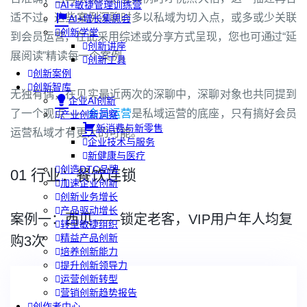
AI+敏捷管理训练营
适不过。这些案例深聊时多以私域为切入点，或多或少关联
AI+增长集思会
创新学堂
到会员运营，在此采用综述或分享方式呈现，您也可通过“延
创新讲座
展阅读”精读每一个案例。
创新工具
创新案例
创新智库
无独有偶，在见实最近两次的深聊中，深聊对象也共同提到
企业AI创新
了一个观点——
会员运营
是私域运营的底座，只有搞好会员
产业创新洞察
新消费与新零售
运营私域才有更大的可能。
企业技术与服务
新健康与医疗
创造DTC品牌
01 行业：餐饮连锁
加速企业创新
创新业务增长
产品驱动增长
案例一：西贝——锁定老客，VIP用户年人均复
转型敏捷组织
精益产品创新
购3次
培养创新能力
提升创新领导力
运营创新转型
营销创新趋势报告
创作者中心