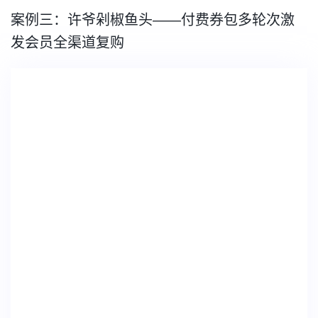
案例三：许爷剁椒鱼头——付费券包多轮次激
发会员全渠道复购