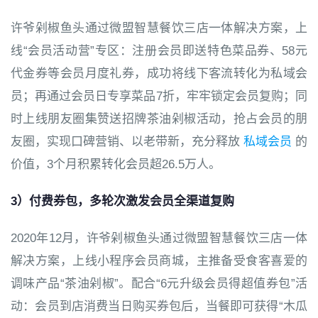
许爷剁椒鱼头通过微盟智慧餐饮三店一体解决方案，上
线“会员活动营”专区：注册会员即送特色菜品券、58元
代金券等会员月度礼券，成功将线下客流转化为私域会
员；再通过会员日专享菜品7折，牢牢锁定会员复购；同
时上线朋友圈集赞送招牌茶油剁椒活动，抢占会员的朋
友圈，实现口碑营销、以老带新，充分释放
私域会员
的
价值，3个月积累转化会员超26.5万人。
3）付费券包，多轮次激发会员全渠道复购
2020年12月，许爷剁椒鱼头通过微盟智慧餐饮三店一体
解决方案，上线小程序会员商城，主推备受食客喜爱的
调味产品“茶油剁椒”。配合“6元升级会员得超值券包”活
动：会员到店消费当日购买券包后，当餐即可获得“木瓜