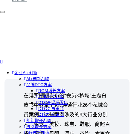
企业AI+创新
AI+创新战略
品牌DTC方案
RGM增长方案
在见实刚刚发布的“会员×私域”主题白
品牌DTC转型
DTC全渠道零售
皮书中收录了9大连锁行业26个私域会
DTC会员电商
员案例。这些案例涉及的9大行业分别
DTC社交电商
创新增长战略
为：餐饮、美妆、珠宝、鞋服、商超百
PLG增长方案
AI+创新加速
货、零售、母婴、酒店、茶饮。本篇文