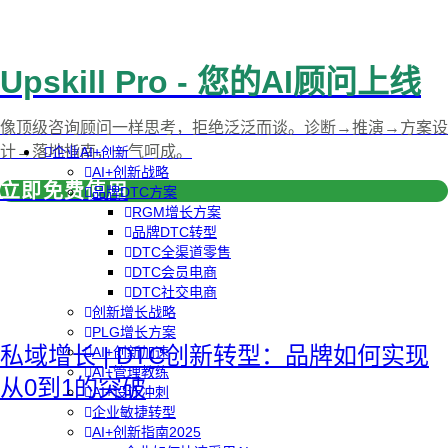
Upskill Pro - 您的AI顾问上线
像顶级咨询顾问一样思考，拒绝泛泛而谈。诊断→推演→方案设
计→落地指南，一气呵成。
企业AI+创新
AI+创新战略
立即免费使用
品牌DTC方案
RGM增长方案
品牌DTC转型
DTC全渠道零售
DTC会员电商
DTC社交电商
创新增长战略
PLG增长方案
私域增长 | DTC创新转型：品牌如何实现
AI+创新加速
AI+管理教练
从0到1的突破
AI+设计冲刺
企业敏捷转型
AI+创新指南2025