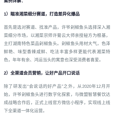
案例详解：
1）瞄准湘菜细分赛道，打造差异化爆品
首先是选对赛道、找准产品，许爷剁椒鱼头选择深入湘
菜细分市场，以湘菜宗师许菊云大师亲授秘方为根基，
主打湖南特色菜品剁椒鱼头。剁椒鱼头用材大气，色泽
鲜艳、味型香辣咸鲜、吃法丰富多样更能代表湘菜特
色，年年有余、鸿运当头的寓意也深受消费者喜爱。
2）全渠道会员营销，让好产品开口说话
除了研发出“会说话的好产品”之外，从2020年12月开
始，许爷剁椒鱼头进行数字化探索，与微盟智慧餐饮达
成战略合作后，正式上线官方微信小程序，实现线上线
下全渠道一体化运营。