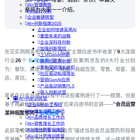
AI+管理教练
章将为大家一一介绍。
AI+设计冲刺
企业敏捷转型
AI+创新指南2025
企业如何快速采用AI
重塑未来的战略
企业深科技创新
加强创新管控
在见实刚刚发布的“会员×私域”主题白皮书中收录了
9
大连锁
上马GenAI创新
行业
26
个
私域会员
案例。这些案例涉及的9大行业分别
拥抱低成本创新
重构营销增长组织
为：餐饮、美妆、珠宝、鞋服、商超百货、零售、母婴、酒
社区驱动私域增长
店、茶饮。
营销GenAI应用
产品驱动销售PLS
导入创新运营
笔者在白皮书撰写过程中对这些案例进行了一一梳理，也是
AI+创新训练营
基于再消化的过程，才有了后来白皮书的定调——
“会员运营
企业AI创新工作坊
AI+增长战略工作坊
某种程度等同于
私域运营
”。
AI+品牌增长工作坊
AI+销售增长工作坊
AI+增长黑客训练营
此前笔者还曾犹豫用“私域会员”描述当前会员运营的阶段是
AI+设计思维训练营
否准确，当再次深入这些案例时才恍然大悟，这一描述再合