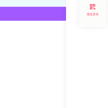
产业创新
,
产品创新
,
企
微信咨询