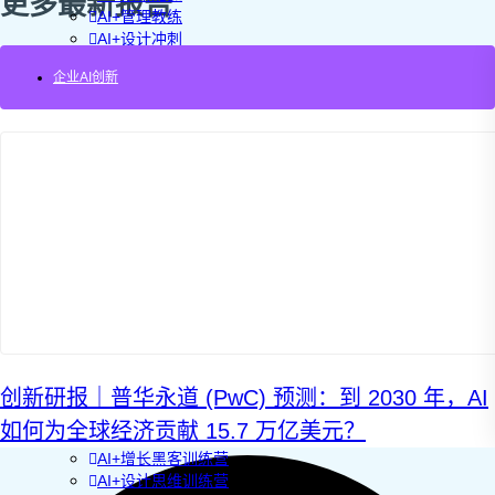
更多最新报告
AI+管理教练
AI+设计冲刺
企业敏捷转型
企业AI创新
AI+创新指南2025
企业如何快速采用AI
重塑未来的战略
企业深科技创新
加强创新管控
上马GenAI创新
拥抱低成本创新
重构营销增长组织
社区驱动私域增长
营销GenAI应用
产品驱动销售PLS
导入创新运营
AI+创新训练营
企业AI创新工作坊
AI+增长战略工作坊
创新研报｜普华永道 (PwC) 预测：到 2030 年，AI
AI+品牌增长工作坊
如何为全球经济贡献 15.7 万亿美元？
AI+销售增长工作坊
AI+增长黑客训练营
AI+设计思维训练营